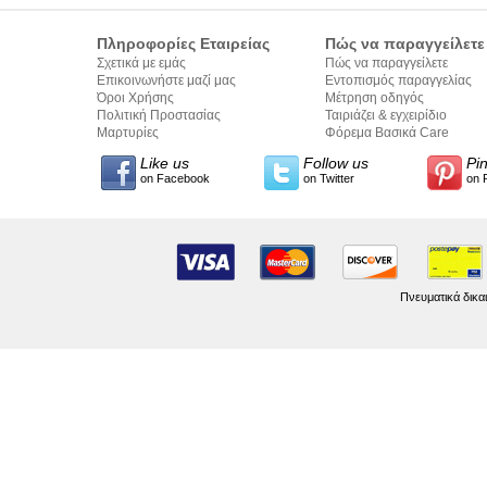
Πληροφορίες Εταιρείας
Πώς να παραγγείλετε
Σχετικά με εμάς
Πώς να παραγγείλετε
Επικοινωνήστε μαζί μας
Εντοπισμός παραγγελίας
Όροι Χρήσης
Μέτρηση οδηγός
Πολιτική Προστασίας
Ταιριάζει & εγχειρίδιο
Προσωπικών Δεδομένων
Μαρτυρίες
σύνταξης κειμένων
Φόρεμα Βασικά Care
Like us
Follow us
Pi
on Facebook
on Twitter
on 
Πνευματικά δικα