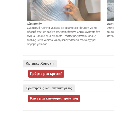
Χέρι βολάν
Λεπτ
Σχεδιασμό ruching χέρι δεν είναι μόνο διακόσμηση για το
Απλικ
φόρεμά σας, μπορεί να σας βοηθήσει να δημιουργήσετε ένα
το φό
σχήμα-κολακευτικό σιλουέτα. Ράφτες μας κάνουν όλους
απλικ
ruching με το χέρι για να δημιουργήσετε το τέλειο σχήμα
φόρεμα για εσάς.
Κριτικές Χρήστη
Ερωτήσεις και απαντήσεις