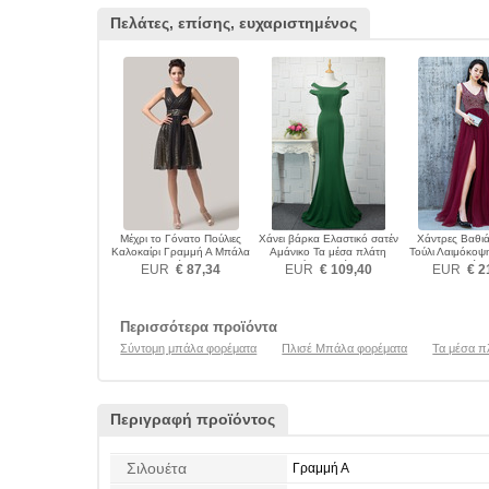
Πελάτες, επίσης, ευχαριστημένος
Μέχρι το Γόνατο Πούλιες
Χάνει βάρκα Ελαστικό σατέν
Χάντρες Βαθιά
Καλοκαίρι Γραμμή Α Μπάλα
Αμάνικο Τα μέσα πλάτη
Τούλι Λαιμόκο
φορέματα
Μπάλα φορέματα
φορέμα
EUR
€ 87,34
EUR
€ 109,40
EUR
€ 2
Περισσότερα προϊόντα
Σύντομη μπάλα φορέματα
Πλισέ Μπάλα φορέματα
Τα μέσα π
Περιγραφή προϊόντος
Σιλουέτα
Γραμμή Α