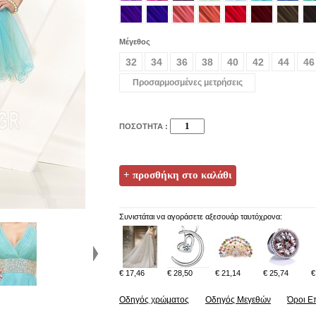
Μέγεθος
32
34
36
38
40
42
44
46
Προσαρμοσμένες μετρήσεις
ΠΟΣΟΤΗΤΑ :
Συνιστάται να αγοράσετε αξεσουάρ ταυτόχρονα:
€ 17,46
€ 28,50
€ 21,14
€ 25,74
€
Οδηγός χρώματος
Οδηγός Μεγεθών
Όροι Ε