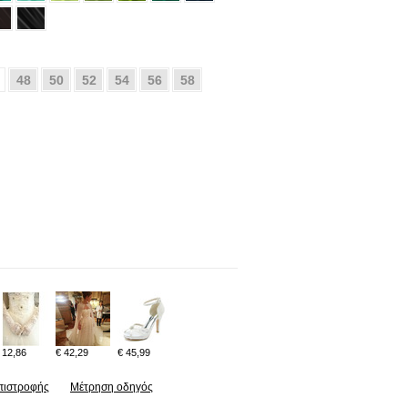
48
50
52
54
56
58
 12,86
€ 42,29
€ 45,99
πιστροφής
Μέτρηση οδηγός