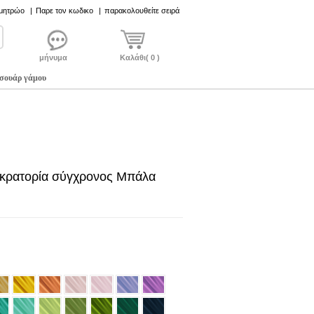
 μητρώο
|
Παρε τον κωδικο
|
παρακολουθείτε σειρά
μήνυμα
Καλάθι( 0 )
σουάρ γάμου
οκρατορία σύγχρονος Μπάλα