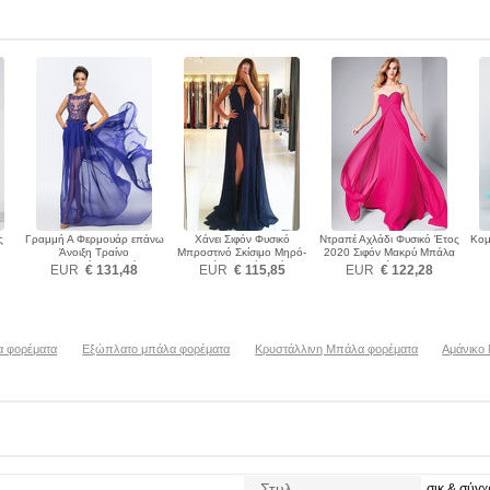
ς
Γραμμή Α Φερμουάρ επάνω
Χάνει Σιφόν Φυσικό
Ντραπέ Αχλάδι Φυσικό Έτος
Κομ
Άνοιξη Τραίνο
Μπροστινό Σκίσιμο Μηρό-
2020 Σιφόν Μακρύ Μπάλα
σκουπισμάτων Μπάλα
υψηλές σχισμή Μπάλα
φορέματα
Μπρ
EUR
€ 131,48
EUR
€ 115,85
EUR
€ 122,28
φορέματα
φορέματα
α φορέματα
Εξώπλατο μπάλα φορέματα
Κρυστάλλινη Μπάλα φορέματα
Αμάνικο
Στυλ
σικ & σύγ