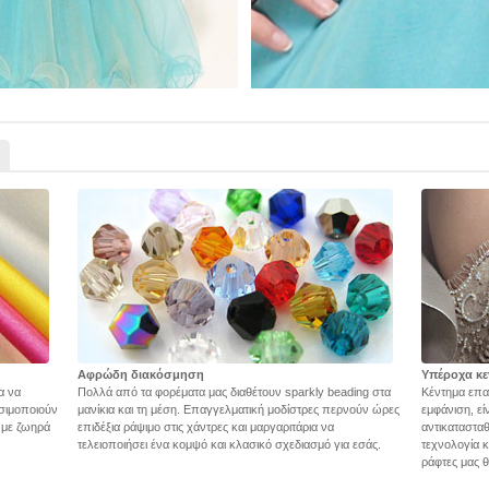
Αφρώδη διακόσμηση
Υπέροχα κε
α να
Πολλά από τα φορέματα μας διαθέτουν sparkly beading στα
Κέντημα επα
σιμοποιούν
μανίκια και τη μέση. Επαγγελματική μοδίστρες περνούν ώρες
εμφάνιση, εί
ς με ζωηρά
επιδέξια ράψιμο στις χάντρες και μαργαριτάρια να
αντικατασταθ
τελειοποιήσει ένα κομψό και κλασικό σχεδιασμό για εσάς.
τεχνολογία 
ράφτες μας θ