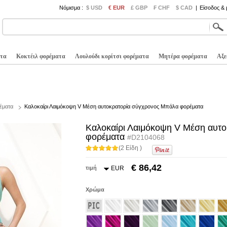
Νόμισμα :
$ USD
€ EUR
£ GBP
₣ CHF
$ CAD
|
Είσοδος &
τα
Κοκτέιλ φορέματα
Λουλούδι κορίτσι φορέματα
Μητέρα φορέματα
Αξε
έματα
Καλοκαίρι Λαιμόκοψη V Μέση αυτοκρατορία σύγχρονος Μπάλα φορέματα
Καλοκαίρι Λαιμόκοψη V Μέση αυτ
φορέματα
#D2104068
(2 Είδη )
€ 86,42
τιμή
EUR
Χρώμα