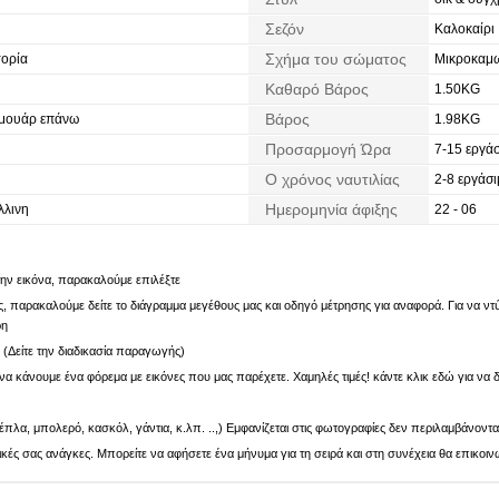
Σεζόν
Καλοκαίρι
Σχήμα του σώματος
ορία
Μικροκαμω
Καθαρό Βάρος
1.50KG
Βάρος
ρμουάρ επάνω
1.98KG
Προσαρμογή Ώρα
7-15 εργάσ
Ο χρόνος ναυτιλίας
2-8 εργάσι
Ημερομηνία άφιξης
λλινη
22 - 06
 την εικόνα, παρακαλούμε επιλέξτε
 παρακαλούμε δείτε το διάγραμμα μεγέθους μας και οδηγό μέτρησης για αναφορά. Για να ντύν
ρη
. (Δείτε την διαδικασία παραγωγής)
α κάνουμε ένα φόρεμα με εικόνες που μας παρέχετε. Χαμηλές τιμές! κάντε κλικ εδώ για να δ
πλα, μπολερό, κασκόλ, γάντια, κ.λπ. ..,) Εμφανίζεται στις φωτογραφίες δεν περιλαμβάνοντα
ς σας ανάγκες. Μπορείτε να αφήσετε ένα μήνυμα για τη σειρά και στη συνέχεια θα επικοιν