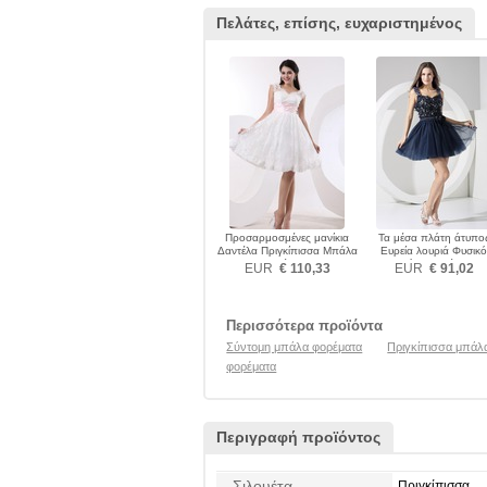
Πελάτες, επίσης, ευχαριστημένος
Προσαρμοσμένες μανίκια
Τα μέσα πλάτη άτυπο
Δαντέλα Πριγκίπισσα Μπάλα
Ευρεία λουριά Φυσικό
φορέματα
Μπάλα φορέματα
EUR
€ 110,33
EUR
€ 91,02
Περισσότερα προϊόντα
Σύντομη μπάλα φορέματα
Πριγκίπισσα μπάλ
φορέματα
Περιγραφή προϊόντος
Σιλουέτα
Πριγκίπισσα