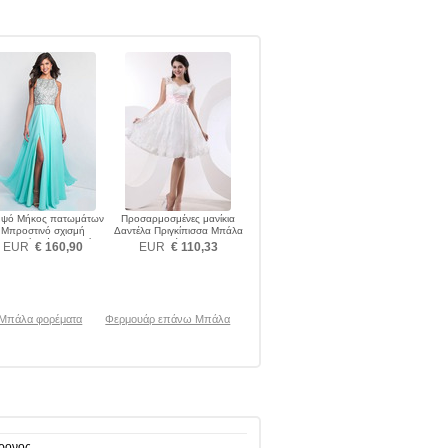
ψό Μήκος πατωμάτων
Προσαρμοσμένες μανίκια
Μπροστινό σχισμή
Δαντέλα Πριγκίπισσα Μπάλα
οστινό Σκίσιμο Μπάλα
φορέματα
EUR
€ 160,90
EUR
€ 110,33
φορέματα
 Μπάλα φορέματα
Φερμουάρ επάνω Μπάλα
χρονος