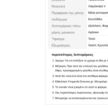
Ντεκολτέ
Λαιμόκοψη V
Περιφέρεια της μέσης
Μέση αυτοκρατ
ποδόγυρο
Κοντό/Μίνι
Λεπτομέρειες πίσω
εξώπλατο, Φε
μήκος μανικιών
Αμάνικο
Ύφασμα
Τούλι
Εξωραϊσμός
Χιαστί, Κρυστά
περισσότερες λεπτομέρειες
Χρώμα: Για να επιλέξετε το χρώμα το ίδιο με
Μέτρηση: Πριν από την επιλογή του μεγέθους,
έθιμο, προσαρμοσμένο μέγεθος είναι ελεύθε
Αυτό δεν είναι ένα είναι στο απόθεμα φόρεμα
Ειδικότητα Υπηρεσία Dresses.gr: Μπορούμε ν
Το σουτιέν είναι χτισμένο σε αυτό το φόρεμα.
Στις περισσότερες περιπτώσεις, αξεσουάρ (πέ
Μπορούμε να ανταποκρίνονται στις προσωπικέ