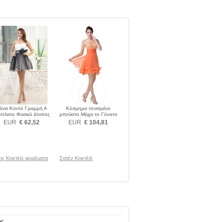
άνει Κοντό Γραμμή Α
Κόσμημα τονισμένο
ώπλατο Φυσικό άτυπος
μπούστο Μέχρι το Γόνατο
Κοκτέιλ φορέματα
Κοκτέιλ φορέματα
EUR
€ 62,52
EUR
€ 104,81
ς Κοκτέιλ φορέματα
Σατέν Κοκτέιλ
ος