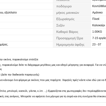
ποδόγυρο
Κοντό/Μίνι
μήκος μανικιών
νω, εξώπλατο
Αμάνικο
Εξωραϊσμός
Πλισέ
Σεζόν
Καλοκαίρι
Καθαρό Βάρος
1.00KG
Προσαρμογή Ώρα
7-15 εργάσ
Ημερομηνία άφιξης
ημέρες.
23 - 07
 την εικόνα, παρακαλούμε επιλέξτε
 παρακαλούμε δείτε το διάγραμμα μεγέθους μας και οδηγό μέτρησης για αναφορά. Για να ντύν
ρη
. (Δείτε την διαδικασία παραγωγής)
α κάνουμε ένα φόρεμα με εικόνες που μας παρέχετε. Χαμηλές τιμές! κάντε κλικ εδώ για να δ
πλα, μπολερό, κασκόλ, γάντια, κ.λπ. ..,) Εμφανίζεται στις φωτογραφίες δεν περιλαμβάνοντα
ς σας ανάγκες. Μπορείτε να αφήσετε ένα μήνυμα για τη σειρά και στη συνέχεια θα επικοιν