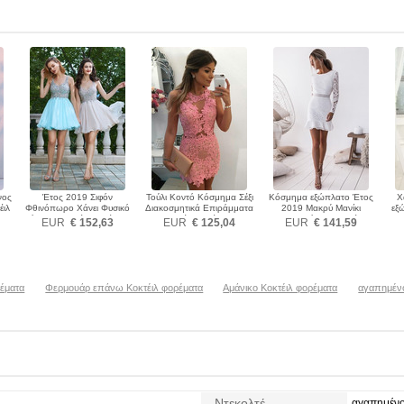
νος
Έτος 2019 Σιφόν
Τούλι Κοντό Κόσμημα Σέξι
Κόσμημα εξώπλατο Έτος
Χ
έιλ
Φθινόπωρο Χάνει Φυσικό
Διακοσμητικά Επιράμματα
2019 Μακρύ Μανίκι
εξ
Χάντρες Κοκτέιλ φορέματα
Κοκτέιλ φορέματα
Κοντομάνικο Κοκτέιλ
EUR
€ 152,63
EUR
€ 125,04
EUR
€ 141,59
φορέματα
ρέματα
Φερμουάρ επάνω Κοκτέιλ φορέματα
Αμάνικο Κοκτέιλ φορέματα
αγαπημένο
Ντεκολτέ
αγαπημέν