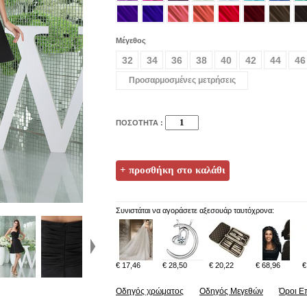
Μέγεθος
32
34
36
38
40
42
44
46
Προσαρμοσμένες μετρήσεις
ΠΟΣΟΤΗΤΑ :
Συνιστάται να αγοράσετε αξεσουάρ ταυτόχρονα:
€ 17,46
€ 28,50
€ 20,22
€ 68,96
€
Οδηγός χρώματος
Οδηγός Μεγεθών
Όροι Ε