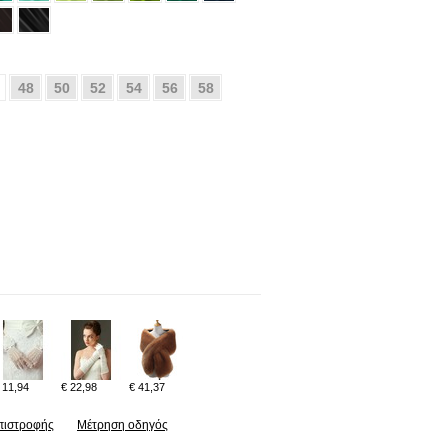
48
50
52
54
56
58
 11,94
€ 22,98
€ 41,37
πιστροφής
Μέτρηση οδηγός