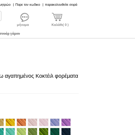
 μητρώο
|
Παρε τον κωδικο
|
παρακολουθείτε σειρά
μήνυμα
Καλάθι( 0 )
σουάρ γάμου
ω αγαπημένος Κοκτέιλ φορέματα