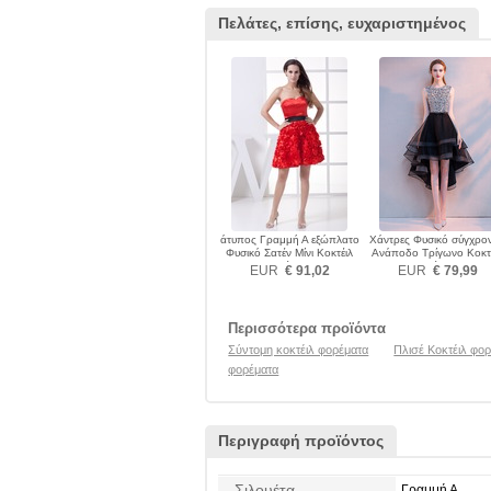
Πελάτες, επίσης, ευχαριστημένος
άτυπος Γραμμή Α εξώπλατο
Χάντρες Φυσικό σύγχρο
Φυσικό Σατέν Μίνι Κοκτέιλ
Ανάποδο Τρίγωνο Κοκτ
φορέματα
φορέματα
EUR
€ 91,02
EUR
€ 79,99
Περισσότερα προϊόντα
Σύντομη κοκτέιλ φορέματα
Πλισέ Κοκτέιλ φο
φορέματα
Περιγραφή προϊόντος
Σιλουέτα
Γραμμή Α