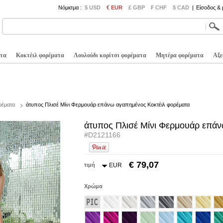
Νόμισμα :
$ USD
€ EUR
£ GBP
₣ CHF
$ CAD
|
Είσοδος &
τα
Κοκτέιλ φορέματα
Λουλούδι κορίτσι φορέματα
Μητέρα φορέματα
Αξε
ρέματα
άτυπος Πλισέ Μίνι Φερμουάρ επάνω αγαπημένος Κοκτέιλ φορέματα
άτυπος Πλισέ Μίνι Φερμουάρ επάν
#D2121166
€ 79,07
τιμή
EUR
Χρώμα