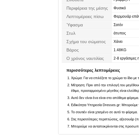
Περιφέρεια της μέσης
Φυσικό
Λεπτομέρειες πίσω
Φερμουάρ επά
Ύφασμα
Σατέν
Στυλ
άτυπος
Σχήμα του σώματος
Χάνει
Βάρος
1.48KG
Ο χρόνος ναυτιλίας
2-8 εργάσιμες 
περισσότερες λεπτομέρειες
Χρώμα: Για να επιλέξετε το χρώμα το ίδιο με
Μέτρηση: Πριν από την επιλογή του μεγέθους,
έθιμο, προσαρμοσμένο μέγεθος είναι ελεύθε
Αυτό δεν είναι ένα είναι στο απόθεμα φόρεμα
Ειδικότητα Υπηρεσία Dresses.gr: Μπορούμε ν
Το σουτιέν είναι χτισμένο σε αυτό το φόρεμα.
Στις περισσότερες περιπτώσεις, αξεσουάρ (πέ
Μπορούμε να ανταποκρίνονται στις προσωπικέ