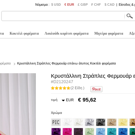
Νόμισμα :
$ USD
€ EUR
£ GBP
₣ CHF
$ CAD
|
Είσοδος &
τα
Κοκτέιλ φορέματα
Λουλούδι κορίτσι φορέματα
Μητέρα φορέματα
Αξε
ορέματα
Κρυστάλλινη Στράπλες Φερμουάρ επάνω άτυπος Κοκτέιλ φορέματα
Κρυστάλλινη Στράπλες Φερμουάρ 
#D2120247
(2 Είδη )
€ 95,62
τιμή
EUR
Χρώμα