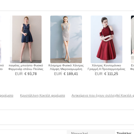
Από
παγιέτες μπούστο Φυσικό
Κόσμημα Φυσικό Χάντρες
Χάντρες Κοντομάνικο
Ε
το
Φερμουάρ επάνω Πούλιες
Λάμψη Μικροκαμωμένη
Γραμμή Α Προσαρμοσμένες
Φε
Κοκτέιλ φορέματα
Κοκτέιλ φορέματα
μανίκια Κοκτέιλ φορέματα
Μα
EUR
€ 93,78
EUR
€ 189,41
EUR
€ 111,25
 φορέματα
Κρυστάλλινη Κοκτέιλ φορέματα
Αντικείμενα που έχουν συλλεχθεί Κοκτέιλ 
Ντεκολτέ
Στράπλες