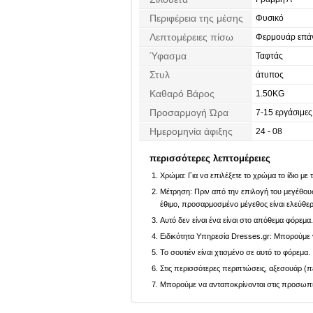
Περιφέρεια της μέσης
Φυσικό
Λεπτομέρειες πίσω
Φερμουάρ επά
Ύφασμα
Ταφτάς
Στυλ
άτυπος
Καθαρό Βάρος
1.50KG
Προσαρμογή Ώρα
7-15 εργάσιμες
Ημερομηνία άφιξης
24 - 08
περισσότερες λεπτομέρειες
Χρώμα: Για να επιλέξετε το χρώμα το ίδιο με
Μέτρηση: Πριν από την επιλογή του μεγέθους,
έθιμο, προσαρμοσμένο μέγεθος είναι ελεύθε
Αυτό δεν είναι ένα είναι στο απόθεμα φόρεμα
Ειδικότητα Υπηρεσία Dresses.gr: Μπορούμε ν
Το σουτιέν είναι χτισμένο σε αυτό το φόρεμα.
Στις περισσότερες περιπτώσεις, αξεσουάρ (πέ
Μπορούμε να ανταποκρίνονται στις προσωπικέ