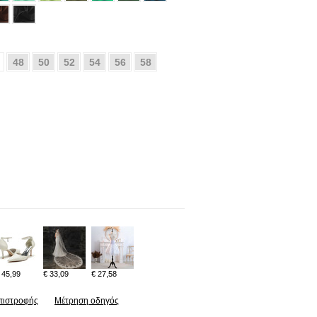
48
50
52
54
56
58
 45,99
€ 33,09
€ 27,58
πιστροφής
Μέτρηση οδηγός