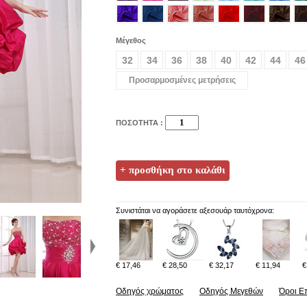
Μέγεθος
32
34
36
38
40
42
44
46
Προσαρμοσμένες μετρήσεις
ΠΟΣΟΤΗΤΑ :
Συνιστάται να αγοράσετε αξεσουάρ ταυτόχρονα:
€ 17,46
€ 28,50
€ 32,17
€ 11,94
€
Οδηγός χρώματος
Οδηγός Μεγεθών
Όροι Ε