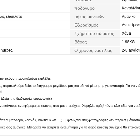
ποδόγυρο
Κοντό/Μίνι
μήκος μανικιών
νω, εξώπλατο
Αμάνικο
Εξωραϊσμός
Αντικείμεν
Σχήμα του σώματος
Χάνει
Βάρος
1.98KG
Ο χρόνος ναυτιλίας
 ημέρες.
2-8 εργάσι
 την εικόνα, παρακαλούμε επιλέξτε
 παρακαλούμε δείτε το διάγραμμα μεγέθους μας και οδηγό μέτρησης για αναφορά. Για να ντύν
ρη
. (Δείτε την διαδικασία παραγωγής)
α κάνουμε ένα φόρεμα με εικόνες που μας παρέχετε. Χαμηλές τιμές! κάντε κλικ εδώ για να δ
πλα, μπολερό, κασκόλ, γάντια, κ.λπ. ..,) Εμφανίζεται στις φωτογραφίες δεν περιλαμβάνοντα
ς σας ανάγκες. Μπορείτε να αφήσετε ένα μήνυμα για τη σειρά και στη συνέχεια θα επικοιν