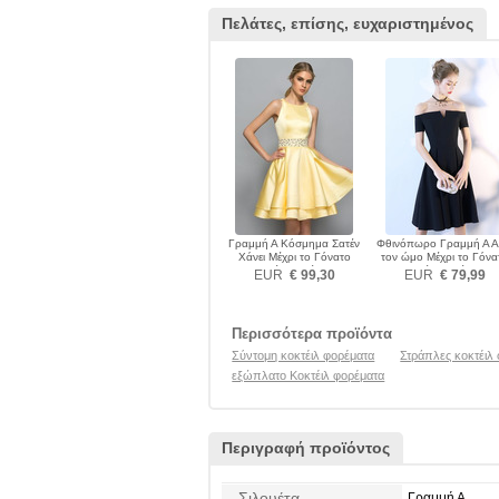
Πελάτες, επίσης, ευχαριστημένος
Γραμμή Α Κόσμημα Σατέν
Φθινόπωρο Γραμμή Α 
Χάνει Μέχρι το Γόνατο
τον ώμο Μέχρι το Γόνα
Κοκτέιλ φορέματα
Κοκτέιλ φορέματα
EUR
€ 99,30
EUR
€ 79,99
Περισσότερα προϊόντα
Σύντομη κοκτέιλ φορέματα
Στράπλες κοκτέιλ
εξώπλατο Κοκτέιλ φορέματα
Περιγραφή προϊόντος
Σιλουέτα
Γραμμή Α