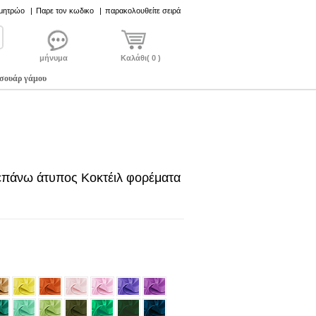
 μητρώο
|
Παρε τον κωδικο
|
παρακολουθείτε σειρά
μήνυμα
Καλάθι( 0 )
σουάρ γάμου
επάνω άτυπος Κοκτέιλ φορέματα