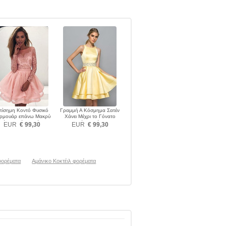
πίσημη Κοντό Φυσικό
Γραμμή Α Κόσμημα Σατέν
ρμουάρ επάνω Μακρύ
Χάνει Μέχρι το Γόνατο
νίκι Κοκτέιλ φορέματα
Κοκτέιλ φορέματα
EUR
€ 99,30
EUR
€ 99,30
φορέματα
Αμάνικο Κοκτέιλ φορέματα