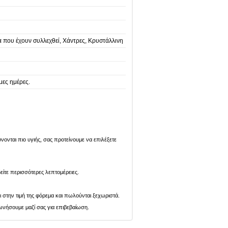
α που έχουν συλλεχθεί, Χάντρες, Κρυστάλλινη
μες ημέρες.
ονται πιο υγιής, σας προτείνουμε να επιλέξετε
είτε περισσότερες λεπτομέρειες.
ι στην τιμή της φόρεμα και πωλούνται ξεχωριστά.
ωνήσουμε μαζί σας για επιβεβαίωση.