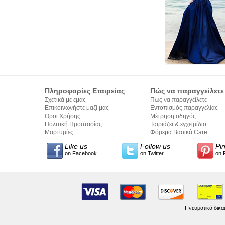
Πληροφορίες Εταιρείας
Πώς να παραγγείλετε
Σχετικά με εμάς
Πώς να παραγγείλετε
Επικοινωνήστε μαζί μας
Εντοπισμός παραγγελίας
Όροι Χρήσης
Μέτρηση οδηγός
Πολιτική Προστασίας
Ταιριάζει & εγχειρίδιο
Προσωπικών Δεδομένων
Μαρτυρίες
σύνταξης κειμένων
Φόρεμα Βασικά Care
Like us
Follow us
Pi
on Facebook
on Twitter
on 
Πνευματικά δικα