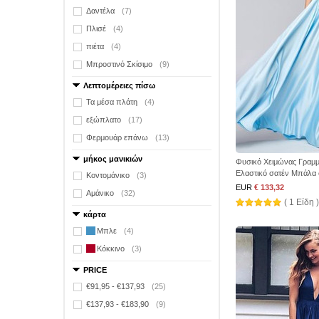
Δαντέλα
(7)
Πλισέ
(4)
πιέτα
(4)
Μπροστινό Σκίσιμο
(9)
Λεπτομέρειες πίσω
Τα μέσα πλάτη
(4)
εξώπλατο
(17)
Φερμουάρ επάνω
(13)
μήκος μανικιών
Φυσικό Χειμώνας Γραμμή
Ελαστικό σατέν Μπάλα
Κοντομάνικο
(3)
EUR
€ 133,32
Αμάνικο
(32)
( 1 Είδη )
κάρτα
Μπλε
(4)
Κόκκινο
(3)
PRICE
€91,95 - €137,93
(25)
€137,93 - €183,90
(9)