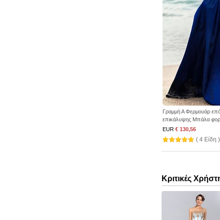
Γραμμή Α Φερμουάρ επ
επικάλυψης Μπάλα φορ
EUR
€ 130,56
( 4 Είδη )
Κριτικές Χρήστ