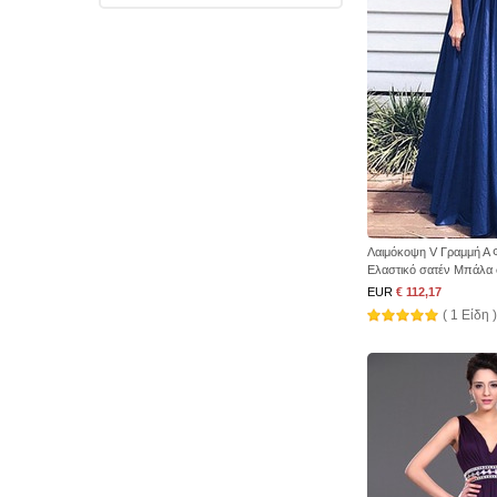
Λαιμόκοψη V Γραμμή Α 
Ελαστικό σατέν Μπάλα
EUR
€ 112,17
( 1 Είδη )