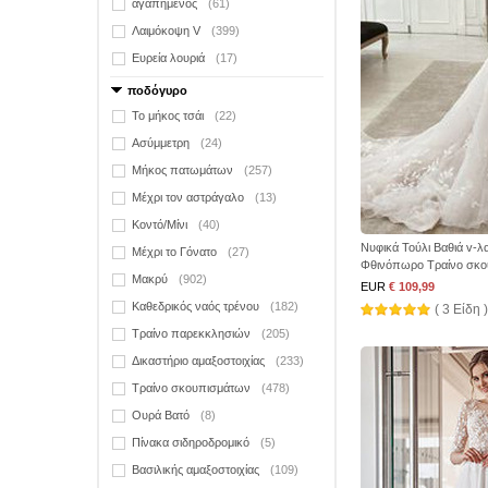
αγαπημένος
(61)
Λαιμόκοψη V
(399)
Ευρεία λουριά
(17)
ποδόγυρο
Το μήκος τσάι
(22)
Ασύμμετρη
(24)
Μήκος πατωμάτων
(257)
Μέχρι τον αστράγαλο
(13)
Κοντό/Μίνι
(40)
Νυφικά Τούλι Βαθιά v-λ
Μέχρι το Γόνατο
(27)
Φθινόπωρο Τραίνο σκ
Μακρύ
(902)
EUR
€ 109,99
Καθεδρικός ναός τρένου
(182)
( 3 Είδη )
Τραίνο παρεκκλησιών
(205)
Δικαστήριο αμαξοστοιχίας
(233)
Τραίνο σκουπισμάτων
(478)
Ουρά Βατό
(8)
Πίνακα σιδηροδρομικό
(5)
Βασιλικής αμαξοστοιχίας
(109)