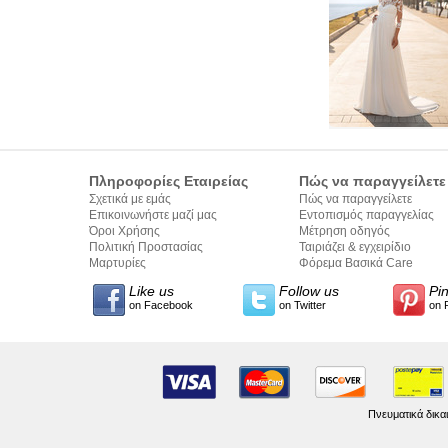
Πληροφορίες Εταιρείας
Πώς να παραγγείλετε
Σχετικά με εμάς
Πώς να παραγγείλετε
Επικοινωνήστε μαζί μας
Εντοπισμός παραγγελίας
Όροι Χρήσης
Μέτρηση οδηγός
Πολιτική Προστασίας
Ταιριάζει & εγχειρίδιο
Προσωπικών Δεδομένων
Μαρτυρίες
σύνταξης κειμένων
Φόρεμα Βασικά Care
Like us
Follow us
Pi
on Facebook
on Twitter
on 
Πνευματικά δικα