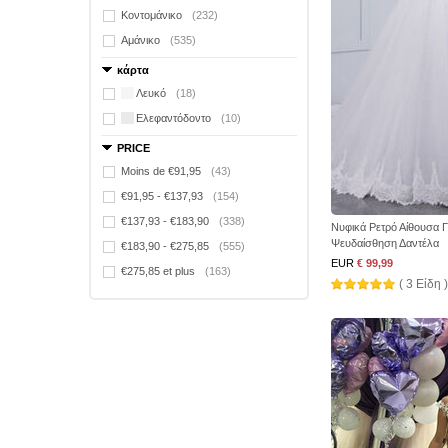
Κοντομάνικο
(232)
Αμάνικο
(535)
κάρτα
Λευκό
(18)
Ελεφαντόδοντο
(10)
PRICE
Moins de €91,95
(43)
€91,95 - €137,93
(154)
€137,93 - €183,90
(338)
Νυφικά Ρετρό Αίθουσα Γ
Ψευδαίσθηση Δαντέλα
€183,90 - €275,85
(555)
EUR
€ 99,99
€275,85 et plus
(163)
( 3 Είδη )