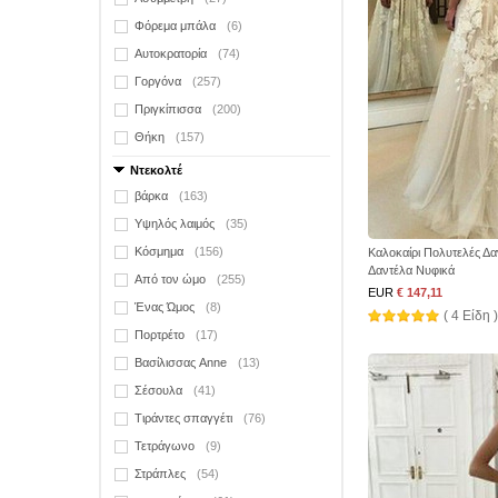
Φόρεμα μπάλα
(6)
Αυτοκρατορία
(74)
Γοργόνα
(257)
Πριγκίπισσα
(200)
Θήκη
(157)
Ντεκολτέ
βάρκα
(163)
Υψηλός λαιμός
(35)
Κόσμημα
(156)
Καλοκαίρι Πολυτελές Δα
Δαντέλα Νυφικά
Από τον ώμο
(255)
EUR
€ 147,11
Ένας Ώμος
(8)
( 4 Είδη )
Πορτρέτο
(17)
Βασίλισσας Anne
(13)
Σέσουλα
(41)
Τιράντες σπαγγέτι
(76)
Τετράγωνο
(9)
Στράπλες
(54)