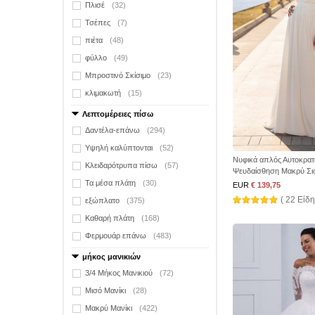
Πλισέ
(32)
Τσέπες
(7)
πιέτα
(48)
φύλλο
(49)
Μπροστινό Σκίσιμο
(23)
κλιμακωτή
(15)
Λεπτομέρειες πίσω
Δαντέλα-επάνω
(294)
Υψηλή καλύπτονται
(52)
Νυφικά απλός Αυτοκρατ
Κλειδαρότρυπα πίσω
(57)
Ψευδαίσθηση Μακρύ Σι
Τα μέσα πλάτη
(30)
EUR
€ 139,75
( 22 Είδη
εξώπλατο
(375)
Καθαρή πλάτη
(168)
Φερμουάρ επάνω
(483)
μήκος μανικιών
3/4 Μήκος Μανικιού
(72)
Μισό Μανίκι
(28)
Μακρύ Μανίκι
(422)