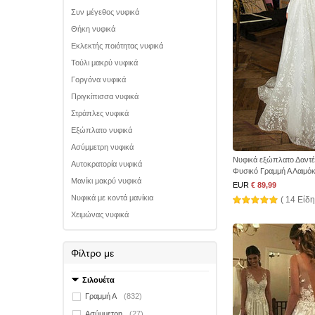
Συν μέγεθος νυφικά
Θήκη νυφικά
Εκλεκτής ποιότητας νυφικά
Τούλι μακρύ νυφικά
Γοργόνα νυφικά
Πριγκίπισσα νυφικά
Στράπλες νυφικά
Εξώπλατο νυφικά
Ασύμμετρη νυφικά
Νυφικά εξώπλατο Δαντ
Αυτοκρατορία νυφικά
Φυσικό Γραμμή Α Λαιμό
Μανίκι μακρύ νυφικά
EUR
€ 89,99
Νυφικά με κοντά μανίκια
( 14 Είδη
Χειμώνας νυφικά
Φίλτρο με
Σιλουέτα
Γραμμή Α
(832)
Ασύμμετρη
(27)