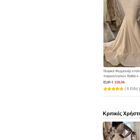
Νυφικά Φερμουάρ επάν
παρεκκλησιών Βαθιά v-
EUR
€ 159,06
( 6 Είδη )
Κριτικές Χρήστ