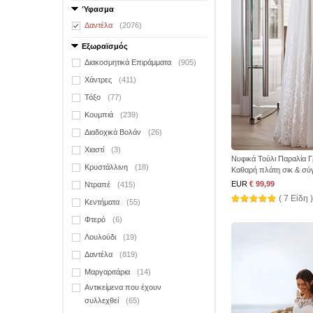
Ύφασμα
Δαντέλα
(2076)
Εξωραϊσμός
Διακοσμητικά Επιράμματα
(905)
Χάντρες
(411)
Τόξο
(77)
Κουμπιά
(239)
Διαδοχικά Βολάν
(26)
Χιαστί
(3)
Νυφικά Τούλι Παραλία 
Κρυστάλλινη
(18)
Καθαρή πλάτη σικ & σύ
EUR
€ 99,99
Ντραπέ
(415)
( 7 Είδη )
Κεντήματα
(55)
Φτερό
(6)
Λουλούδι
(19)
Δαντέλα
(819)
Μαργαριτάρια
(14)
Αντικείμενα που έχουν
συλλεχθεί
(65)