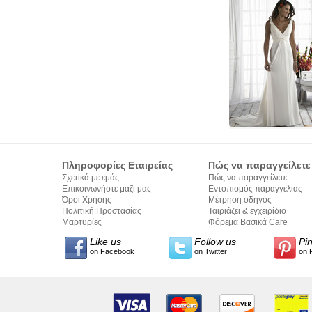
Πληροφορίες Εταιρείας
Πώς να παραγγείλετε
Σχετικά με εμάς
Πώς να παραγγείλετε
Επικοινωνήστε μαζί μας
Εντοπισμός παραγγελίας
Όροι Χρήσης
Μέτρηση οδηγός
Πολιτική Προστασίας
Ταιριάζει & εγχειρίδιο
Προσωπικών Δεδομένων
Μαρτυρίες
σύνταξης κειμένων
Φόρεμα Βασικά Care
Like us
Follow us
Pi
on Facebook
on Twitter
on 