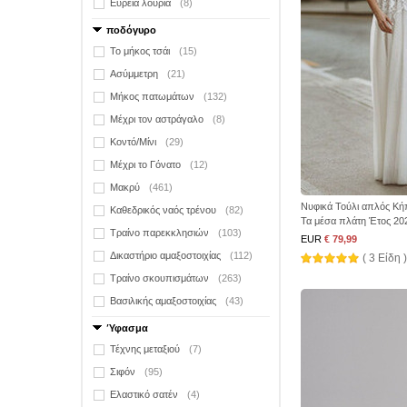
Ευρεία λουριά
(8)
ποδόγυρο
Το μήκος τσάι
(15)
Ασύμμετρη
(21)
Μήκος πατωμάτων
(132)
Μέχρι τον αστράγαλο
(8)
Κοντό/Μίνι
(29)
Μέχρι το Γόνατο
(12)
Μακρύ
(461)
Νυφικά Τούλι απλός Κή
Καθεδρικός ναός τρένου
(82)
Τα μέσα πλάτη Έτος 20
Τραίνο παρεκκλησιών
(103)
EUR
€ 79,99
Δικαστήριο αμαξοστοιχίας
(112)
( 3 Είδη )
Τραίνο σκουπισμάτων
(263)
Βασιλικής αμαξοστοιχίας
(43)
Ύφασμα
Τέχνης μεταξιού
(7)
Σιφόν
(95)
Ελαστικό σατέν
(4)