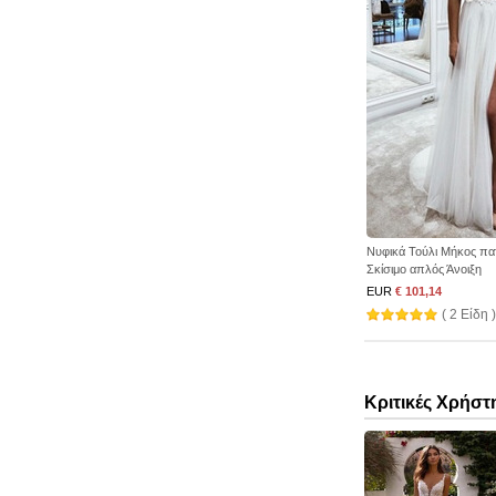
Νυφικά Τούλι Μήκος π
Σκίσιμο απλός Άνοιξη
EUR
€ 101,14
( 2 Είδη )
Κριτικές Χρήστ