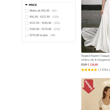
PRICE
Moins de €91,95
(41)
€91,95 - €137,93
(110)
€137,93 - €183,90
(221)
€183,90 - €275,85
(231)
€275,85 et plus
(48)
Νυφικά Ντραπέ Γραμμή
επάνω σικ & σύγχρονο
EUR
€ 139,85
( 2 Είδη )