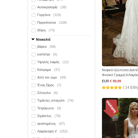
Αυτοκρατορία
(38)
Γοργόνα
(119)
Πριγκίπισσα
(108)
Θήκη
(74)
Ντεκολτέ
βάρκα
(68)
καπίστρι
(6)
Υψηλός λαιμός
(12)
Κόσμημα
(37)
Νυφικά εξώπλατο Δαντ
Φυσικό Γραμμή Α Λαιμό
Από τον ώμο
(69)
EUR
€ 89,99
Ένας Ώμος
(7)
( 14 Είδη
Σέσουλα
(6)
Τιράντες σπαγγέτι
(74)
Τετράγωνο
(9)
Στράπλες
(78)
αγαπημένος
(67)
Λαιμόκοψη V
(252)