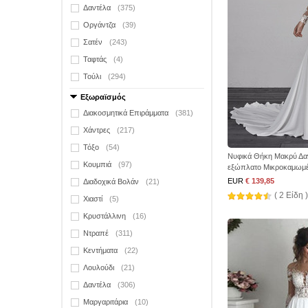
Δαντέλα
(375)
Οργάντζα
(39)
Σατέν
(243)
Ταφτάς
(4)
Τούλι
(294)
Εξωραϊσμός
Διακοσμητικά Επιράμματα
(381)
Χάντρες
(217)
Τόξο
(54)
Νυφικά Θήκη Μακρύ Δα
Κουμπιά
(97)
εξώπλατο Μικροκαμωμ
EUR
€ 139,85
Διαδοχικά Βολάν
(21)
( 2 Είδη )
Χιαστί
(5)
Κρυστάλλινη
(16)
Ντραπέ
(311)
Κεντήματα
(22)
Λουλούδι
(21)
Δαντέλα
(306)
Μαργαριτάρια
(10)