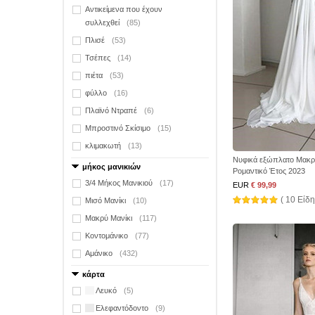
Αντικείμενα που έχουν
συλλεχθεί
(85)
Πλισέ
(53)
Τσέπες
(14)
πιέτα
(53)
φύλλο
(16)
Πλαϊνό Ντραπέ
(6)
Μπροστινό Σκίσιμο
(15)
κλιμακωτή
(13)
Νυφικά εξώπλατο Μακρύ
μήκος μανικιών
Ρομαντικό Έτος 2023
3/4 Μήκος Μανικιού
(17)
EUR
€ 99,99
( 10 Είδη
Μισό Μανίκι
(10)
Μακρύ Μανίκι
(117)
Κοντομάνικο
(77)
Αμάνικο
(432)
κάρτα
Λευκό
(5)
Ελεφαντόδοντο
(9)