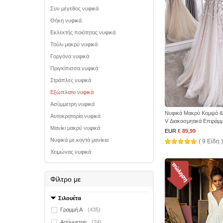
Συν μέγεθος νυφικά
Θήκη νυφικά
Εκλεκτής ποιότητας νυφικά
Τούλι μακρύ νυφικά
Γοργόνα νυφικά
Πριγκίπισσα νυφικά
Στράπλες νυφικά
Εξώπλατο νυφικά
Ασύμμετρη νυφικά
Νυφικά Μακρύ Κομψό &
Αυτοκρατορία νυφικά
V Διακοσμητικά Επιράμ
Μανίκι μακρύ νυφικά
EUR
€ 89,99
Νυφικά με κοντά μανίκια
( 9 Είδη )
Χειμώνας νυφικά
Φίλτρο με
Σιλουέτα
Γραμμή Α
(435)
Ασύμμετρη
(24)