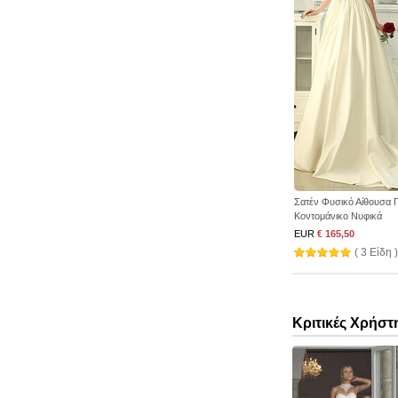
Σατέν Φυσικό Αίθουσα Γ
Κοντομάνικο Νυφικά
EUR
€ 165,50
( 3 Είδη )
Κριτικές Χρήστ