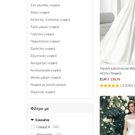
Συν μέγεθος νυφικά
Θήκη νυφικά
Εκλεκτής ποιότητας νυφικά
Τούλι μακρύ νυφικά
Γοργόνα νυφικά
Πριγκίπισσα νυφικά
Στράπλες νυφικά
Εξώπλατο νυφικά
Ασύμμετρη νυφικά
Υψηλή καλύπτονται Μή
Αυτοκρατορία νυφικά
πέπλο Νυφικά
Μανίκι μακρύ νυφικά
EUR
€ 139,76
Νυφικά με κοντά μανίκια
( 8 Είδη )
Χειμώνας νυφικά
Φίλτρο με
Σιλουέτα
Γραμμή Α
(60)
Ασύμμετρη
(12)