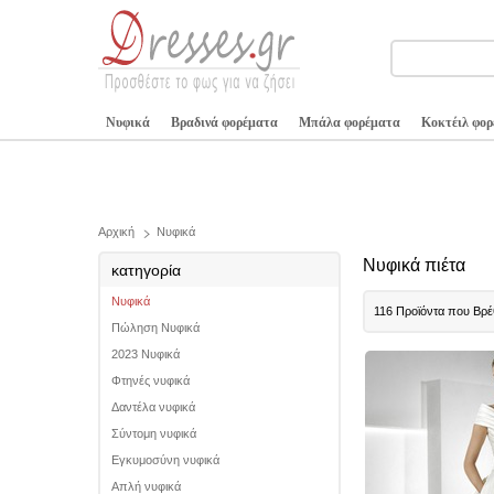
Νυφικά
Βραδινά φορέματα
Μπάλα φορέματα
Κοκτέιλ φο
Αρχική
Νυφικά
Νυφικά πιέτα
κατηγορία
Νυφικά
116 Προϊόντα που Βρ
Πώληση Νυφικά
2023 Νυφικά
Φτηνές νυφικά
Δαντέλα νυφικά
Σύντομη νυφικά
Εγκυμοσύνη νυφικά
Απλή νυφικά