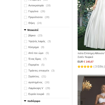
Αυτοκρατορία
(18)
Γοργόνα
(26)
Πριγκίπισσα
(28)
Θήκη
(24)
Ντεκολτέ
βάρκα
(23)
Υψηλός λαιμός
(3)
Κόσμημα
(9)
Από τον ώμο
(5)
πιέτα Επίσημη Αίθουσα
Σατέν Νυφικά
Ένας Ώμος
(7)
EUR
€ 140,67
Πορτρέτο
(5)
( 3 Είδη )
Τιράντες σπαγγέτι
(3)
Στράπλες
(21)
αγαπημένος
(16)
Λαιμόκοψη V
(29)
Ευρεία λουριά
(6)
ποδόγυρο