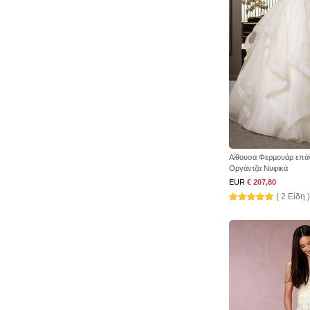
Αίθουσα Φερμουάρ επά
Οργάντζα Νυφικά
EUR
€ 207,80
( 2 Είδη )