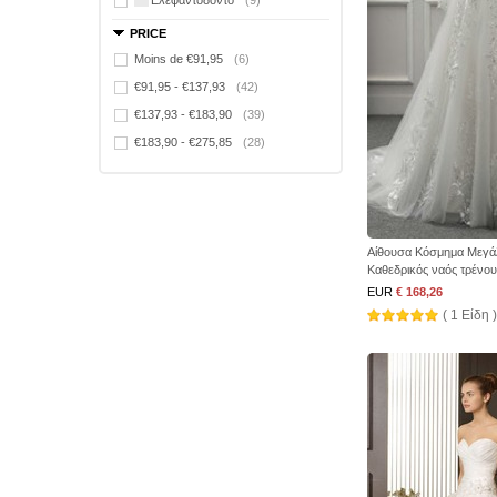
Ελεφαντόδοντο
(9)
PRICE
Moins de €91,95
(6)
€91,95 - €137,93
(42)
€137,93 - €183,90
(39)
€183,90 - €275,85
(28)
Αίθουσα Κόσμημα Μεγ
Καθεδρικός ναός τρένο
EUR
€ 168,26
( 1 Είδη )