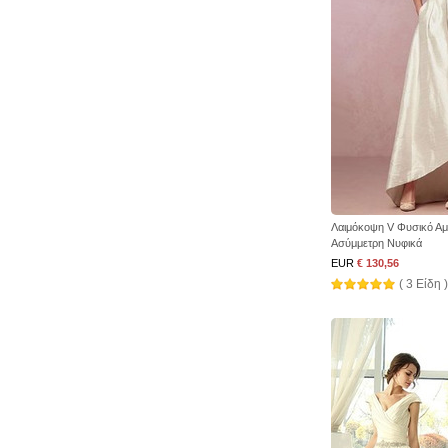
Λαιμόκοψη V Φυσικό Αμ
Ασύμμετρη Νυφικά
EUR
€ 130,56
( 3 Είδη )