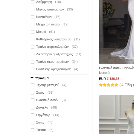
Ασύμμετρη
(10)
Μήκος πατωμάτων
(33)
Κοντό/Μίνι
(16)
Μέχρι το Γόνατο
(12)
Μακρύ
(61)
Καθεδρικός ναός τρένου
(11)
Τραίνο παρεκκλησιών
(37)
Δικαστήριο αμαξοστοιχίας
(11)
Τραίνο σκουπισμάτων
(34)
Ελαστικό σατέν Παραλία 
Βασιλικής αμαξοστοιχίας
(4)
Νυφικά
Ύφασμα
EUR
€ 186,65
( 4 Είδη )
Τέχνης μεταξιού
(4)
Σιφόν
(32)
Ελαστικό σατέν
(3)
Δαντέλα
(48)
Οργάντζα
(14)
Σατέν
(48)
Ταφτάς
(5)