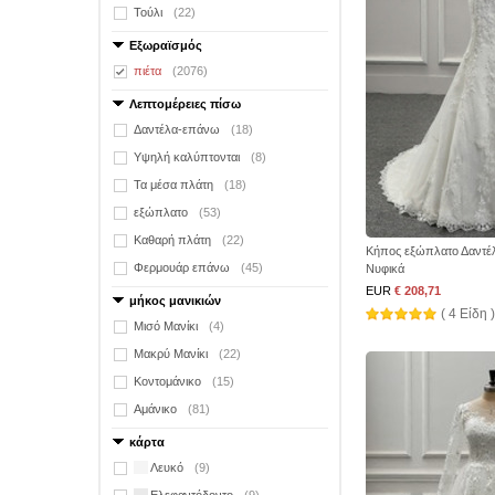
Τούλι
(22)
Εξωραϊσμός
πιέτα
(2076)
Λεπτομέρειες πίσω
Δαντέλα-επάνω
(18)
Υψηλή καλύπτονται
(8)
Τα μέσα πλάτη
(18)
εξώπλατο
(53)
Καθαρή πλάτη
(22)
Κήπος εξώπλατο Δαντέ
Φερμουάρ επάνω
(45)
Νυφικά
EUR
€ 208,71
μήκος μανικιών
( 4 Είδη )
Μισό Μανίκι
(4)
Μακρύ Μανίκι
(22)
Κοντομάνικο
(15)
Αμάνικο
(81)
κάρτα
Λευκό
(9)