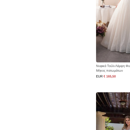
Νυφικά Τούλι Λάμψη Φυ
Μήκος πατωμάτων
EUR
€ 165,50