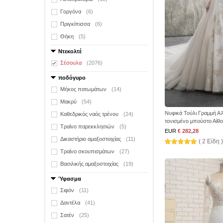
Γοργόνα
(6)
Πριγκίπισσα
(6)
Θήκη
(5)
Ντεκολτέ
Σέσουλα
(2076)
ποδόγυρο
Μήκος πατωμάτων
(14)
Μακρύ
(54)
Νυφικά Τούλι Γραμμή Α
Καθεδρικός ναός τρένου
(24)
τονισμένο μπούστο Αίθ
Τραίνο παρεκκλησιών
(5)
EUR
€ 282,28
Δικαστήριο αμαξοστοιχίας
(11)
( 2 Είδη )
Τραίνο σκουπισμάτων
(27)
Βασιλικής αμαξοστοιχίας
(19)
Ύφασμα
Σιφόν
(11)
Δαντέλα
(41)
Σατέν
(25)