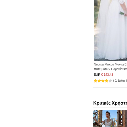
Νυφικά Μακρύ Μανίκι 
πατωμάτων Παραλία Φ
EUR
€ 143,43
( 1 Είδη )
Κριτικές Χρήστ