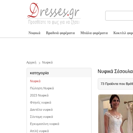
Νυφικά
Βραδινά φορέματα
Μπάλα φορέματα
Κοκτέιλ φο
Αρχική
Νυφικά
Νυφικά Σέσουλα
κατηγορία
Νυφικά
73 Προϊόντα που Βρέ
Πώληση Νυφικά
2023 Νυφικά
Φτηνές νυφικά
Δαντέλα νυφικά
Σύντομη νυφικά
Εγκυμοσύνη νυφικά
Απλή νυφικά