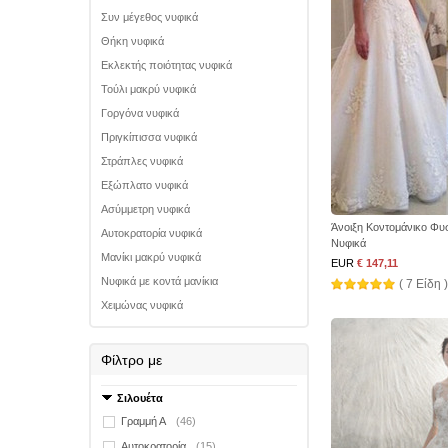
Συν μέγεθος νυφικά
Θήκη νυφικά
Εκλεκτής ποιότητας νυφικά
Τούλι μακρύ νυφικά
Γοργόνα νυφικά
Πριγκίπισσα νυφικά
Στράπλες νυφικά
Εξώπλατο νυφικά
Ασύμμετρη νυφικά
Άνοιξη Κοντομάνικο Φυ
Αυτοκρατορία νυφικά
Νυφικά
Μανίκι μακρύ νυφικά
EUR
€ 147,11
Νυφικά με κοντά μανίκια
( 7 Είδη )
Χειμώνας νυφικά
Φίλτρο με
Σιλουέτα
Γραμμή Α
(46)
Αυτοκρατορία
(15)