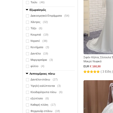
Τούλι
(46)
Εξωραϊσμός
Διακοσμητικά Επιράμματα
(54)
Χάντρες
(32)
Τόξο
(6)
Κουμπιά
(19)
Ντραπέ
(38)
Κεντήματα
(3)
Δαντέλα
(19)
Σιφόν Κήπος Σέσουλα 
Μαργαριτάρια
(3)
Μακρύ Νυφικά
φύλλο
(4)
EUR
€ 160,90
( 3 Είδη )
Λεπτομέρειες πίσω
Δαντέλα-επάνω
(27)
Υψηλή καλύπτονται
(3)
Κλειδαρότρυπα πίσω
(6)
εξώπλατο
(6)
Καθαρή πλάτη
(17)
Φερμουάρ επάνω
(18)