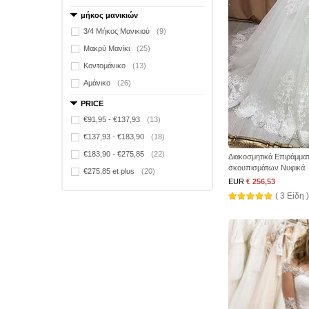
μήκος μανικιών
3/4 Μήκος Μανικιού
(9)
Μακρύ Μανίκι
(25)
Κοντομάνικο
(13)
Αμάνικο
(26)
PRICE
€91,95 - €137,93
(13)
€137,93 - €183,90
(18)
€183,90 - €275,85
(22)
Διακοσμητικά Επιράμμα
σκουπισμάτων Νυφικά
€275,85 et plus
(20)
EUR
€ 256,53
( 3 Είδη )