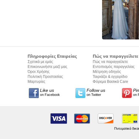
Πληροφορίες Εταιρείας
Πώς να παραγγείλετε
Σχετικά με εμάς
Πώς να παραγγείλετε
Επικοινωνήστε μαζί μας
Εντοπισμός παραγγελίας
Όροι Χρήσης
Μέτρηση οδηγός
Πολιτική Προστασίας
Ταιριάζει & εγχειρίδιο
Προσωπικών Δεδομένων
Μαρτυρίες
σύνταξης κειμένων
Φόρεμα Βασικά Care
Like us
Follow us
Pi
on Facebook
on Twitter
on 
Πνευματικά δικα