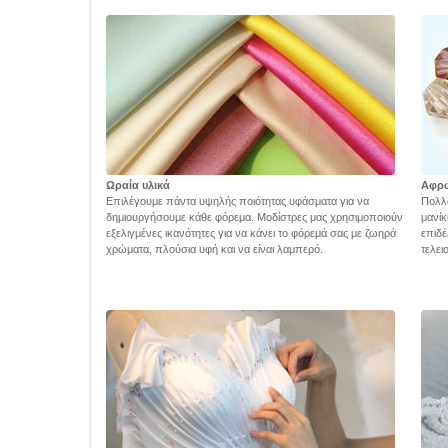
Ωραία υλικά
Αφρ
Επιλέγουμε πάντα υψηλής ποιότητας υφάσματα για να
Πολλά
δημιουργήσουμε κάθε φόρεμα. Μοδίστρες μας χρησιμοποιούν
μανίκ
εξελιγμένες ικανότητες για να κάνει το φόρεμά σας με ζωηρά
επιδέ
χρώματα, πλούσια υφή και να είναι λαμπερό.
τελει