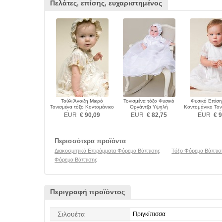
Πελάτες, επίσης, ευχαριστημένος
Τούλι Άνοιξη Μικρό
Τονισμένα τόξο Φυσικό
Φυσικό Επίση
Τονισμένα τόξο Κοντομάνικο
Οργάντζα Υψηλή
Κοντομάνικο Τον
Φόρεμα Βάπτισης
καλύπτονται Φόρεμα
Φόρεμα Βά
EUR
€ 90,09
EUR
€ 82,75
EUR
€ 9
Βάπτισης
Περισσότερα προϊόντα
Διακοσμητικά Επιράμματα Φόρεμα Βάπτισης
Τόξο Φόρεμα Βάπτισ
Φόρεμα Βάπτισης
Περιγραφή προϊόντος
Σιλουέτα
Πριγκίπισσα