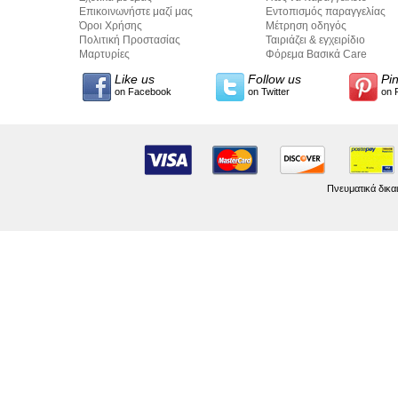
Επικοινωνήστε μαζί μας
Εντοπισμός παραγγελίας
Όροι Χρήσης
Μέτρηση οδηγός
Πολιτική Προστασίας
Ταιριάζει & εγχειρίδιο
Προσωπικών Δεδομένων
Μαρτυρίες
σύνταξης κειμένων
Φόρεμα Βασικά Care
Like us
Follow us
Pi
on Facebook
on Twitter
on 
Πνευματικά δικα