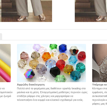
Αφρώδη διακόσμηση
Υπέροχα κε
α να
Πολλά από τα φορέματα μας διαθέτουν sparkly beading στα
Κέντημα επα
σιμοποιούν
μανίκια και τη μέση. Επαγγελματική μοδίστρες περνούν ώρες
εμφάνιση, εί
ς με ζωηρά
επιδέξια ράψιμο στις χάντρες και μαργαριτάρια να
αντικατασταθ
τελειοποιήσει ένα κομψό και κλασικό σχεδιασμό για εσάς.
τεχνολογία 
ράφτες μας θ