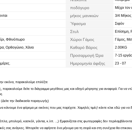
ποδόγυρο
Μέχρι τον
μήκος μανικιών
νται
3/4 Μήκος
Ύφασμα
Σιφόν
Στυλ
Επίσημη, 
Χώροι Γάμος
αίρι, Φθινόπωρο
Γάμος, Με
Καθαρό Βάρος
ρα, Ορθογώνιο, Χάνει
2.00KG
Προσαρμογή Ώρα
7-15 εργάσ
Ημερομηνία άφιξης
ημέρες.
23 - 07
 την εικόνα, παρακαλούμε επιλέξτε
 παρακαλούμε δείτε το διάγραμμα μεγέθους μας και οδηγό μέτρησης για αναφορά. Για να ντύν
ρη
. (Δείτε την διαδικασία παραγωγής)
α κάνουμε ένα φόρεμα με εικόνες που μας παρέχετε. Χαμηλές τιμές! κάντε κλικ εδώ για να δ
πλα, μπολερό, κασκόλ, γάντια, κ.λπ. ..,) Εμφανίζεται στις φωτογραφίες δεν περιλαμβάνοντα
ς σας ανάγκες. Μπορείτε να αφήσετε ένα μήνυμα για τη σειρά και στη συνέχεια θα επικοιν