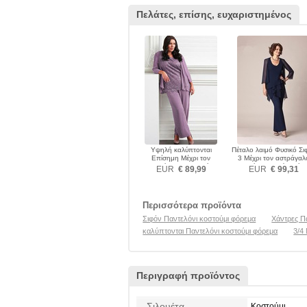
Πελάτες, επίσης, ευχαριστημένος
Υψηλή καλύπτονται
Πέταλο λαιμό Φυσικό Σι
Επίσημη Μέχρι τον
3 Μέχρι τον αστράγαλ
αστράγαλο Παντελόνι
Παντελόνι κοστούμι φόρ
EUR
€ 89,99
EUR
€ 99,31
κοστούμι φόρεμα
Περισσότερα προϊόντα
Σιφόν Παντελόνι κοστούμι φόρεμα
Χάντρες Π
καλύπτονται Παντελόνι κοστούμι φόρεμα
3/4
Περιγραφή προϊόντος
Σιλουέτα
Κοστούμι