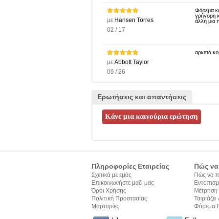
Φόρεμα κα
γρήγορη κ
με
Hansen Torres
άλλη μια 
02 / 17
αρκετά κομ
με
Abbott Taylor
09 / 26
Ερωτήσεις και απαντήσεις
Πληροφορίες Εταιρείας
Πώς να
Σχετικά με εμάς
Πώς να π
Επικοινωνήστε μαζί μας
Εντοπισμ
Όροι Χρήσης
Μέτρηση
Πολιτική Προστασίας
Ταιριάζει 
Προσωπικών Δεδομένων
Μαρτυρίες
σύνταξης
Φόρεμα Β