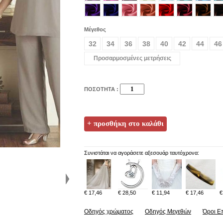
Μέγεθος
32
34
36
38
40
42
44
46
Προσαρμοσμένες μετρήσεις
ΠΟΣΟΤΗΤΑ :
Συνιστάται να αγοράσετε αξεσουάρ ταυτόχρονα:
€ 17,46
€ 28,50
€ 11,94
€ 17,46
€
Οδηγός χρώματος
Οδηγός Μεγεθών
Όροι Ε