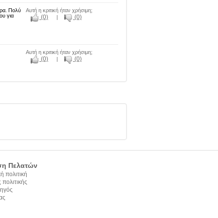
έρα. Πολύ
Αυτή η κριτική ήταν χρήσιμη;
ου για
(0)
(0)
|
Αυτή η κριτική ήταν χρήσιμη;
(0)
(0)
|
ση Πελατών
ή πολιτική
 πολιτικής
ηγός
ας