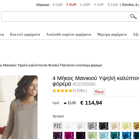
Νόμισμα :
$ USD
€ EUR
£ GBP
₣ CHF
$ CAD
|
Είσοδος &
τα
Κοκτέιλ φορέματα
Λουλούδι κορίτσι φορέματα
Μητέρα φορέματα
Αξε
ς Μανικιού Υψηλή καλύπτονται Φυσικό Παντελόνι κοστούμι φόρεμα
4 Μήκος Μανικιού Υψηλή καλύπτον
φόρεμα
#D2200080
(2 Είδη )
€ 114,94
τιμή
EUR
Χρώμα