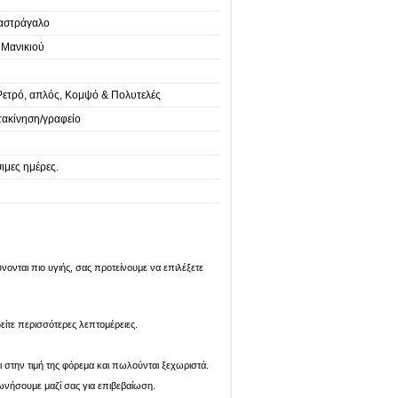
 αστράγαλο
 Μανικιού
Ρετρό, απλός, Κομψό & Πολυτελές
τακίνηση/γραφείο
ιμες ημέρες.
ονται πιο υγιής, σας προτείνουμε να επιλέξετε
είτε περισσότερες λεπτομέρειες.
ι στην τιμή της φόρεμα και πωλούνται ξεχωριστά.
ωνήσουμε μαζί σας για επιβεβαίωση.