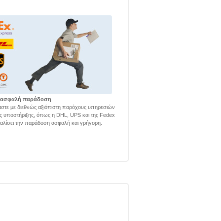
 ασφαλή παράδοση
στε με διεθνώς αξιόπιστη παρόχους υπηρεσιών
ής υποστήριξης, όπως η DHL, UPS και της Fedex
φαλίσει την παράδοση ασφαλή και γρήγορη.