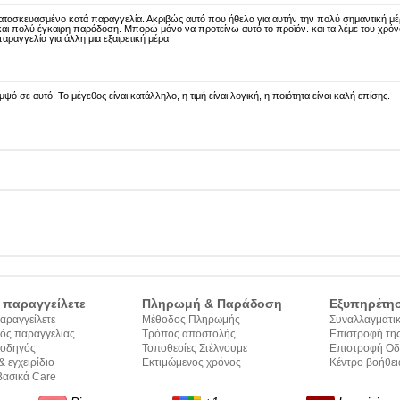
τασκευασμένο κατά παραγγελία. Ακριβώς αυτό που ήθελα για αυτήν την πολύ σημαντική μ
αι πολύ έγκαιρη παράδοση. Μπορώ μόνο να προτείνω αυτό το προϊόν. και τα λέμε του χρόν
παραγγελία για άλλη μια εξαιρετική μέρα
ψό σε αυτό! Το μέγεθος είναι κατάλληλο, η τιμή είναι λογική, η ποιότητα είναι καλή επίσης.
 παραγγείλετε
Πληρωμή & Παράδοση
Εξυπηρέτη
αραγγείλετε
Μέθοδος Πληρωμής
Συναλλαγματικ
ός παραγγελίας
Τρόπος αποστολής
Επιστροφή της
 οδηγός
Τοποθεσίες Στέλνουμε
Επιστροφή Οδ
& εγχειρίδιο
Εκτιμώμενος χρόνος
Εφαρμογής
Κέντρο βοήθει
 κειμένων
ασικά Care
παράδοσης