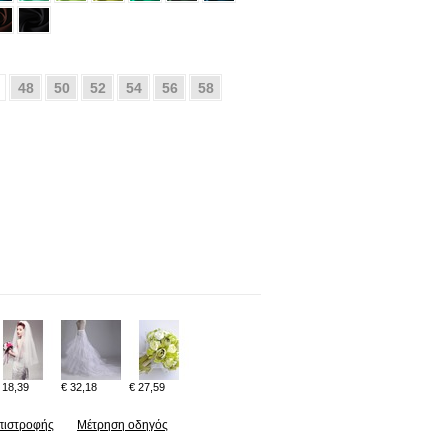
48
50
52
54
56
58
 18,39
€ 32,18
€ 27,59
πιστροφής
Μέτρηση οδηγός