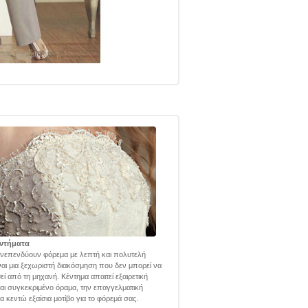
ντήματα
νεπενδύουν φόρεμα με λεπτή και πολυτελή
ναι μια ξεχωριστή διακόσμηση που δεν μπορεί να
εί από τη μηχανή. Κέντημα απαιτεί εξαιρετική
και συγκεκριμένο όραμα, την επαγγελματική
α κεντώ εξαίσια μοτίβο για το φόρεμά σας.