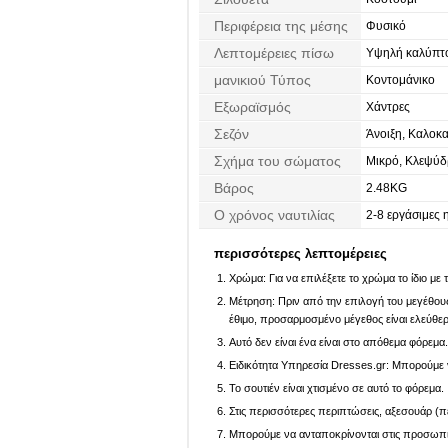
Περιφέρεια της μέσης
Φυσικό
Λεπτομέρειες πίσω
Υψηλή καλύπτο
μανικιού Τύπος
Κοντομάνικο
Εξωραϊσμός
Χάντρες
Σεζόν
Άνοιξη, Καλοκ
Σχήμα του σώματος
Μικρό, Κλεψύδ
Βάρος
2.48KG
Ο χρόνος ναυτιλίας
2-8 εργάσιμες 
περισσότερες λεπτομέρειες
Χρώμα: Για να επιλέξετε το χρώμα το ίδιο με
Μέτρηση: Πριν από την επιλογή του μεγέθους,
έθιμο, προσαρμοσμένο μέγεθος είναι ελεύθε
Αυτό δεν είναι ένα είναι στο απόθεμα φόρεμα
Ειδικότητα Υπηρεσία Dresses.gr: Μπορούμε ν
Το σουτιέν είναι χτισμένο σε αυτό το φόρεμα.
Στις περισσότερες περιπτώσεις, αξεσουάρ (πέ
Μπορούμε να ανταποκρίνονται στις προσωπικέ