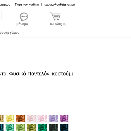
 μητρώο
|
Παρε τον κωδικο
|
παρακολουθείτε σειρά
μήνυμα
Καλάθι( 0 )
σουάρ γάμου
ται Φυσικό Παντελόνι κοστούμι