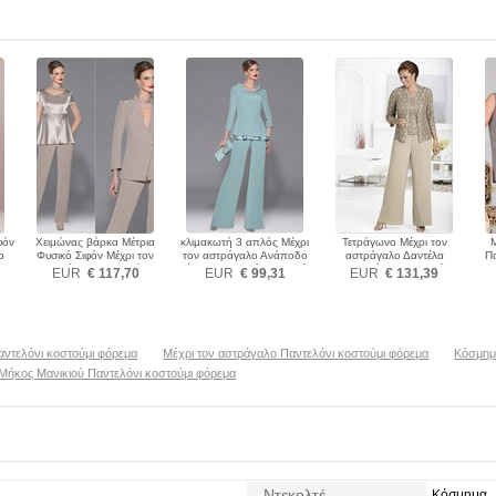
φόν
Χειμώνας βάρκα Μέτρια
κλιμακωτή 3 απλός Μέχρι
Τετράγωνο Μέχρι τον
ο
Φυσικό Σιφόν Μέχρι τον
τον αστράγαλο Ανάποδο
αστράγαλο Δαντέλα
Π
εμα
αστράγαλο Παντελόνι
Τρίγωνο Παντελόνι κοστούμι
Κοντομάνικο Παντελόνι
Παν
EUR
€ 117,70
EUR
€ 99,31
EUR
€ 131,39
κοστούμι φόρεμα
φόρεμα
κοστούμι φόρεμα
αντελόνι κοστούμι φόρεμα
Μέχρι τον αστράγαλο Παντελόνι κοστούμι φόρεμα
Κόσμημ
 Μήκος Μανικιού Παντελόνι κοστούμι φόρεμα
Ντεκολτέ
Κόσμημα