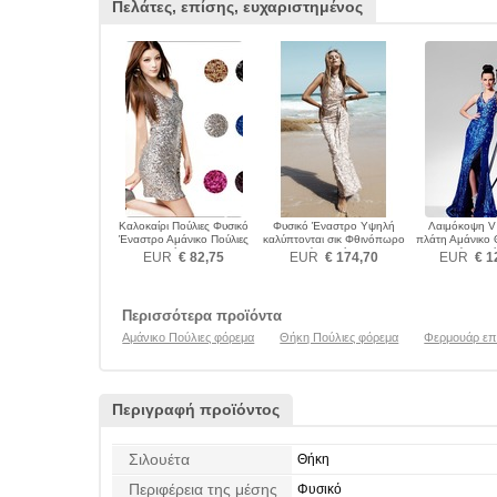
Πελάτες, επίσης, ευχαριστημένος
Καλοκαίρι Πούλιες Φυσικό
Φυσικό Έναστρο Υψηλή
Λαιμόκοψη V
Έναστρο Αμάνικο Πούλιες
καλύπτονται σικ Φθινόπωρο
πλάτη Αμάνικο 
φόρεμα
Πούλιες φόρεμα
Πούλιες φ
EUR
€ 82,75
EUR
€ 174,70
EUR
€ 1
Περισσότερα προϊόντα
Αμάνικο Πούλιες φόρεμα
Θήκη Πούλιες φόρεμα
Φερμουάρ επ
Περιγραφή προϊόντος
Σιλουέτα
Θήκη
Περιφέρεια της μέσης
Φυσικό