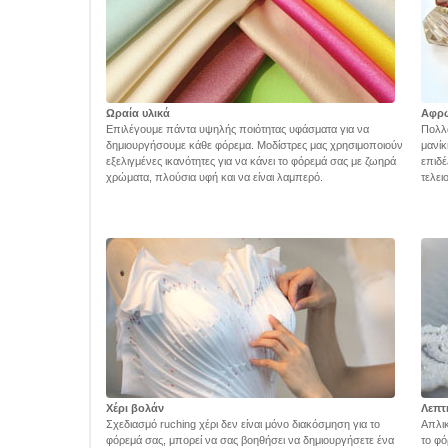
Ωραία υλικά
Αφρ
Επιλέγουμε πάντα υψηλής ποιότητας υφάσματα για να
Πολλά
δημιουργήσουμε κάθε φόρεμα. Μοδίστρες μας χρησιμοποιούν
μανίκ
εξελιγμένες ικανότητες για να κάνει το φόρεμά σας με ζωηρά
επιδέ
χρώματα, πλούσια υφή και να είναι λαμπερό.
τελει
Χέρι βολάν
Λεπτ
Σχεδιασμό ruching χέρι δεν είναι μόνο διακόσμηση για το
Απλικ
φόρεμά σας, μπορεί να σας βοηθήσει να δημιουργήσετε ένα
το φό