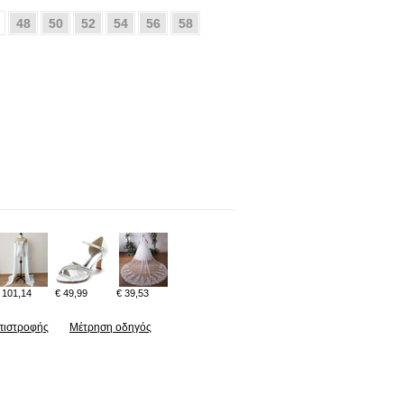
48
50
52
54
56
58
 101,14
€ 49,99
€ 39,53
πιστροφής
Μέτρηση οδηγός