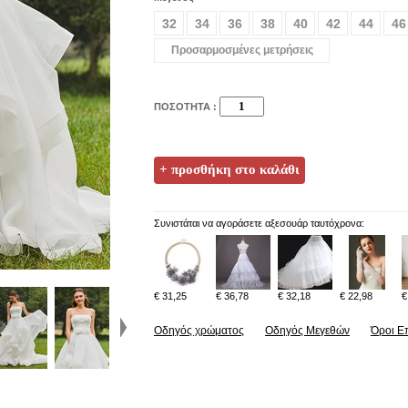
32
34
36
38
40
42
44
46
Προσαρμοσμένες μετρήσεις
ΠΟΣΟΤΗΤΑ :
Συνιστάται να αγοράσετε αξεσουάρ ταυτόχρονα:
€ 31,25
€ 36,78
€ 32,18
€ 22,98
€
Οδηγός χρώματος
Οδηγός Μεγεθών
Όροι Ε