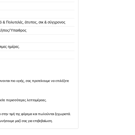
ό & Πολυτελές, άτυπος, σικ & σύγχρονος
Κήπος/Ύπαιθρος
ιμες ημέρες.
ονται πιο υγιής, σας προτείνουμε να επιλέξετε
είτε περισσότερες λεπτομέρειες.
ι στην τιμή της φόρεμα και πωλούνται ξεχωριστά.
ωνήσουμε μαζί σας για επιβεβαίωση.