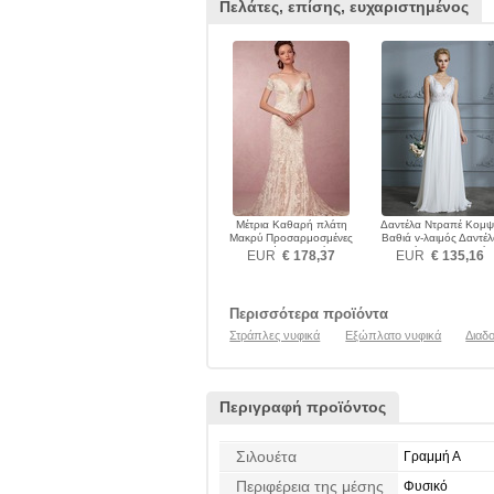
Πελάτες, επίσης, ευχαριστημένος
Μέτρια Καθαρή πλάτη
Δαντέλα Ντραπέ Κομ
Μακρύ Προσαρμοσμένες
Βαθιά v-λαιμός Δαντέλ
μανίκια Νυφικά
επικάλυψης Νυφικά
EUR
€ 178,37
EUR
€ 135,16
Περισσότερα προϊόντα
Στράπλες νυφικά
Εξώπλατο νυφικά
Διαδ
Περιγραφή προϊόντος
Σιλουέτα
Γραμμή Α
Περιφέρεια της μέσης
Φυσικό