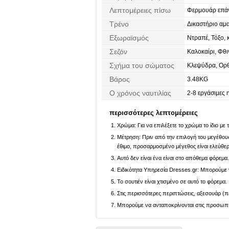
Λεπτομέρειες πίσω
Φερμουάρ επά
Τρένο
Δικαστήριο αμα
Εξωραϊσμός
Ντραπέ, Τόξο, 
συλλεχθεί, Δια
Σεζόν
Καλοκαίρι, Φθ
Σχήμα του σώματος
Κλεψύδρα, Ορθ
Βάρος
3.48KG
Ο χρόνος ναυτιλίας
2-8 εργάσιμες 
περισσότερες λεπτομέρειες
Χρώμα: Για να επιλέξετε το χρώμα το ίδιο με
Μέτρηση: Πριν από την επιλογή του μεγέθους,
έθιμο, προσαρμοσμένο μέγεθος είναι ελεύθε
Αυτό δεν είναι ένα είναι στο απόθεμα φόρεμα
Ειδικότητα Υπηρεσία Dresses.gr: Μπορούμε ν
Το σουτιέν είναι χτισμένο σε αυτό το φόρεμα.
Στις περισσότερες περιπτώσεις, αξεσουάρ (πέ
Μπορούμε να ανταποκρίνονται στις προσωπικέ