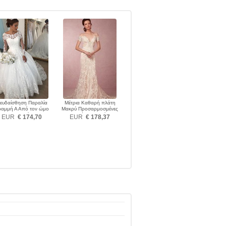
ευδαίσθηση Παραλία
Μέτρια Καθαρή πλάτη
ραμμή Α Από τον ώμο
Μακρύ Προσαρμοσμένες
Νυφικά
μανίκια Νυφικά
EUR
€ 174,70
EUR
€ 178,37