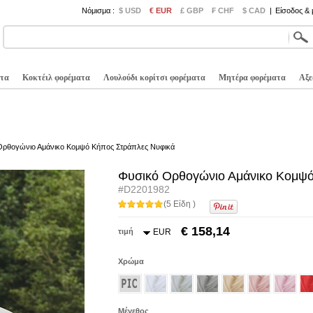
Νόμισμα :
$ USD
€ EUR
£ GBP
₣ CHF
$ CAD
|
Είσοδος &
τα
Κοκτέιλ φορέματα
Λουλούδι κορίτσι φορέματα
Μητέρα φορέματα
Αξε
Ορθογώνιο Αμάνικο Κομψό Κήπος Στράπλες Νυφικά
Φυσικό Ορθογώνιο Αμάνικο Κομψό
#D2201982
(5 Είδη )
€ 158,14
τιμή
EUR
Χρώμα
Μέγεθος