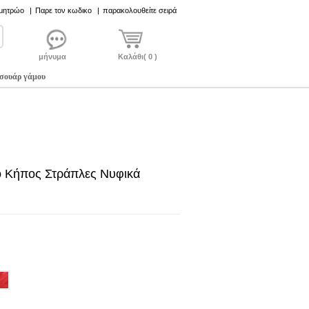
 μητρώο
|
Παρε τον κωδικο
|
παρακολουθείτε σειρά
μήνυμα
Καλάθι( 0 )
σουάρ γάμου
 Κήπος Στράπλες Νυφικά