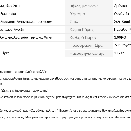
μήκος μανικιών
νω, εξώπλατο
Αμάνικο
Ύφασμα
ξοστοιχίας
Οργάντζα
Στυλ
κλιμακωτή, Αντικείμενα που έχουν
Σέξι, Κομψ
δοχικά Βολάν, Πλισέ
Χώροι Γάμος
ινόπωρο, Άνοιξη
Παραλία, 
Καθαρό Βάρος
ογώνιο, Ανάποδο Τρίγωνο, Χάνει
3.00KG
Προσαρμογή Ώρα
7-15 εργάσ
Ημερομηνία άφιξης
ημέρες.
21 - 05
 την εικόνα, παρακαλούμε επιλέξτε
 παρακαλούμε δείτε το διάγραμμα μεγέθους μας και οδηγό μέτρησης για αναφορά. Για να ντύν
ρη
. (Δείτε την διαδικασία παραγωγής)
α κάνουμε ένα φόρεμα με εικόνες που μας παρέχετε. Χαμηλές τιμές! κάντε κλικ εδώ για να δ
πλα, μπολερό, κασκόλ, γάντια, κ.λπ. ..,) Εμφανίζεται στις φωτογραφίες δεν περιλαμβάνοντα
ς σας ανάγκες. Μπορείτε να αφήσετε ένα μήνυμα για τη σειρά και στη συνέχεια θα επικοιν