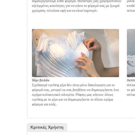
δημιουργήσουμε κάθε φόρεμα. Μοδίστρες μας χρησιμοποιούν
μανίκ
εξελιγμένες ικανότητες για να κάνει το φόρεμά σας με ζωηρά
επιδέ
χρώματα, πλούσια υφή και να είναι λαμπερό.
τελει
Χέρι βολάν
Λεπτ
Σχεδιασμό ruching χέρι δεν είναι μόνο διακόσμηση για το
Απλικ
φόρεμά σας, μπορεί να σας βοηθήσει να δημιουργήσετε ένα
το φό
σχήμα-κολακευτικό σιλουέτα. Ράφτες μας κάνουν όλους
απλικ
ruching με το χέρι για να δημιουργήσετε το τέλειο σχήμα
φόρεμα για εσάς.
Κριτικές Χρήστη