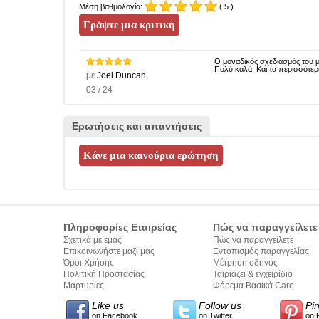
Μέση βαθμολογία:
( 5 )
Ο μοναδικός σχεδιασμός του μ
Πολύ καλά. Και τα περισσότε
με
Joel Duncan
03 / 24
Ερωτήσεις και απαντήσεις
Πληροφορίες Εταιρείας
Πώς να παραγγείλετε
Σχετικά με εμάς
Πώς να παραγγείλετε
Επικοινωνήστε μαζί μας
Εντοπισμός παραγγελίας
Όροι Χρήσης
Μέτρηση οδηγός
Πολιτική Προστασίας
Ταιριάζει & εγχειρίδιο
Προσωπικών Δεδομένων
Μαρτυρίες
σύνταξης κειμένων
Φόρεμα Βασικά Care
Like us
Follow us
Pi
on Facebook
on Twitter
on 