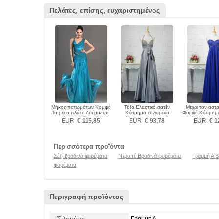
Πελάτες, επίσης, ευχαριστημένος
Μήκος πατωμάτων Κομψό
Τόξο Ελαστικό σατέν
Μέχρι τον αστ
Τα μέσα πλάτη Ασύμμετρη
Κόσμημα τονισμένο
Φυσικό Κόσμημα
λαιμό Βραδινά φορέματα
μπούστο Βραδινά φορέματα
μπούστο Βραδιν
EUR
€ 115,85
EUR
€ 93,78
EUR
€ 1
Περισσότερα προϊόντα
Σέξι βραδινά φορέματα
Ντραπέ Βραδινά φορέματα
Γραμμή Α Β
φορέματα
Περιγραφή προϊόντος
Σιλουέτα
Γραμμή Α