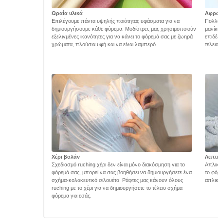
Ωραία υλικά
Αφρ
Επιλέγουμε πάντα υψηλής ποιότητας υφάσματα για να
Πολλά
δημιουργήσουμε κάθε φόρεμα. Μοδίστρες μας χρησιμοποιούν
μανίκ
εξελιγμένες ικανότητες για να κάνει το φόρεμά σας με ζωηρά
επιδέ
χρώματα, πλούσια υφή και να είναι λαμπερό.
τελει
Χέρι βολάν
Λεπτ
Σχεδιασμό ruching χέρι δεν είναι μόνο διακόσμηση για το
Απλικ
φόρεμά σας, μπορεί να σας βοηθήσει να δημιουργήσετε ένα
το φό
σχήμα-κολακευτικό σιλουέτα. Ράφτες μας κάνουν όλους
απλικ
ruching με το χέρι για να δημιουργήσετε το τέλειο σχήμα
φόρεμα για εσάς.