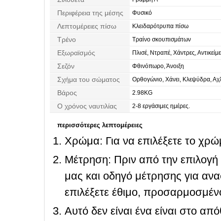
Περιφέρεια της μέσης
Φυσικό
Λεπτομέρειες πίσω
Κλειδαρότρυπα πίσω
Τρένο
Τραίνο σκουπισμάτων
Εξωραϊσμός
Πλισέ, Ντραπέ, Χάντρες, Αντικείμ
συλλεχθεί, Κρυστάλλινη
Σεζόν
Φθινόπωρο, Άνοιξη
Σχήμα του σώματος
Ορθογώνιο, Χάνει, Κλεψύδρα, Αχ
Βάρος
2.98KG
Ο χρόνος ναυτιλίας
2-8 εργάσιμες ημέρες.
περισσότερες λεπτομέρειες
Χρώμα: Για να επιλέξετε το χρώμ
Μέτρηση: Πριν από την επιλογή
μας και οδηγό μέτρησης για ανα
επιλέξετε έθιμο, προσαρμοσμένο
Αυτό δεν είναι ένα είναι στο απ