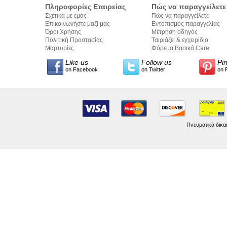
Πληροφορίες Εταιρείας
Πώς να παραγγείλετε
Σχετικά με εμάς
Πώς να παραγγείλετε
Επικοινωνήστε μαζί μας
Εντοπισμός παραγγελίας
Όροι Χρήσης
Μέτρηση οδηγός
Πολιτική Προστασίας
Ταιριάζει & εγχειρίδιο
Προσωπικών Δεδομένων
Μαρτυρίες
σύνταξης κειμένων
Φόρεμα Βασικά Care
Like us
Follow us
Pi
on Facebook
on Twitter
on 
Πνευματικά δικα