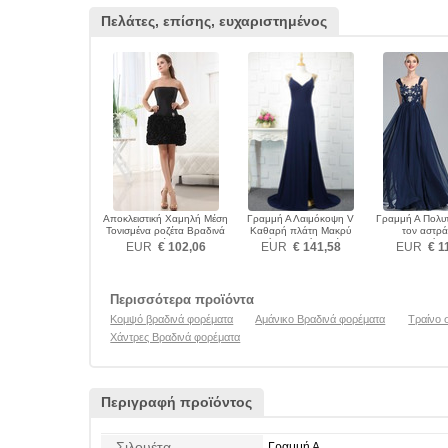
Πελάτες, επίσης, ευχαριστημένος
Αποκλειστική Χαμηλή Μέση
Γραμμή Α Λαιμόκοψη V
Γραμμή Α Πολυτ
Τονισμένα ροζέτα Βραδινά
Καθαρή πλάτη Μακρύ
τον αστρ
φορέματα
Φυσικό Βραδινά φορέματα
Διακοσμητικά 
EUR
€ 102,06
EUR
€ 141,58
EUR
€ 1
Βραδινά φο
Περισσότερα προϊόντα
Κομψό βραδινά φορέματα
Αμάνικο Βραδινά φορέματα
Τραίνο 
Χάντρες Βραδινά φορέματα
Περιγραφή προϊόντος
Σιλουέτα
Γραμμή Α