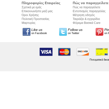
Πληροφορίες Εταιρείας
Πώς να παραγγείλετε
Σχετικά με εμάς
Πώς να παραγγείλετε
Επικοινωνήστε μαζί μας
Εντοπισμός παραγγελίας
Όροι Χρήσης
Μέτρηση οδηγός
Πολιτική Προστασίας
Ταιριάζει & εγχειρίδιο
Προσωπικών Δεδομένων
Μαρτυρίες
σύνταξης κειμένων
Φόρεμα Βασικά Care
Like us
Follow us
Pi
on Facebook
on Twitter
on 
Πνευματικά δικα