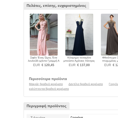
Πελάτες, επίσης, ευχαριστημένος
Σιφόν Ένας Ώμος Ένα
Κόσμημα τονισμένο
Φθινόπωρο Σ
λουλούδι ιμάντα Γραμμή Α
μπούστο Αμάνικο Χάντρες
πτυχωμένες 
Βραδινά φορέματα
Βραδινά φορέματα
Ψευδαίσθηση
EUR
€ 120,45
EUR
€ 137,00
EUR
€ 1
φορέμα
Περισσότερα προϊόντα
Μακράς βραδινά φορέματα
Δαντέλα βραδινά φορέματα
Γοργόν
καλύπτονται Βραδινά φορέματα
Περιγραφή προϊόντος
Σιλουέτα
Γοργόνα