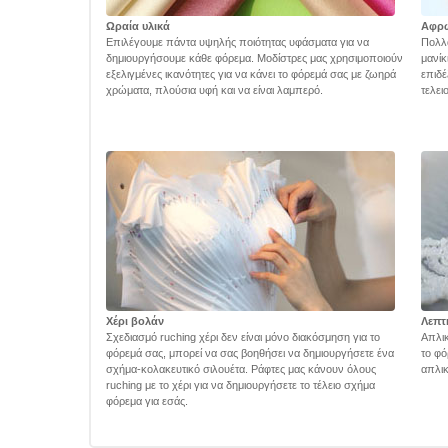
Ωραία υλικά
Αφρ
Επιλέγουμε πάντα υψηλής ποιότητας υφάσματα για να
Πολλά
δημιουργήσουμε κάθε φόρεμα. Μοδίστρες μας χρησιμοποιούν
μανίκ
εξελιγμένες ικανότητες για να κάνει το φόρεμά σας με ζωηρά
επιδέ
χρώματα, πλούσια υφή και να είναι λαμπερό.
τελει
Χέρι βολάν
Λεπτ
Σχεδιασμό ruching χέρι δεν είναι μόνο διακόσμηση για το
Απλικ
φόρεμά σας, μπορεί να σας βοηθήσει να δημιουργήσετε ένα
το φό
σχήμα-κολακευτικό σιλουέτα. Ράφτες μας κάνουν όλους
απλικ
ruching με το χέρι για να δημιουργήσετε το τέλειο σχήμα
φόρεμα για εσάς.