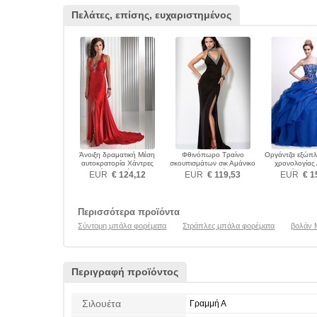
Πελάτες, επίσης, ευχαριστημένος
Άνοιξη δραματική Μέση
Φθινόπωρο Τραίνο
Οργάντζα εξώπλ
αυτοκρατορία Χάντρες
σκουπισμάτων σικ Αμάνικο
χρονολογίας
Μπάλα φορέματα
Μπάλα φορέματα
Μπάλα φορ
EUR
€ 124,12
EUR
€ 119,53
EUR
€ 1
Περισσότερα προϊόντα
Σύντομη μπάλα φορέματα
Στράπλες μπάλα φορέματα
βολάν 
Περιγραφή προϊόντος
Σιλουέτα
Γραμμή Α