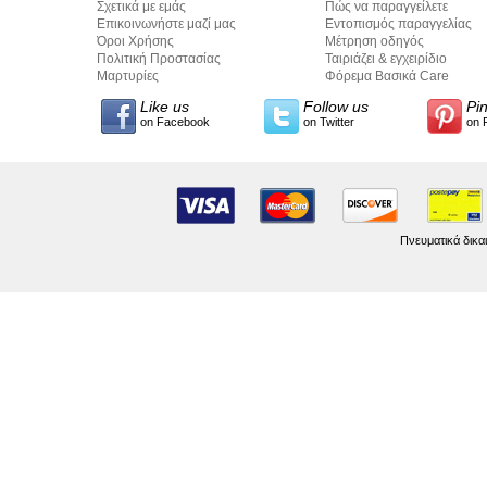
Σχετικά με εμάς
Πώς να παραγγείλετε
Επικοινωνήστε μαζί μας
Εντοπισμός παραγγελίας
Όροι Χρήσης
Μέτρηση οδηγός
Πολιτική Προστασίας
Ταιριάζει & εγχειρίδιο
Προσωπικών Δεδομένων
Μαρτυρίες
σύνταξης κειμένων
Φόρεμα Βασικά Care
Like us
Follow us
Pi
on Facebook
on Twitter
on 
Πνευματικά δικα