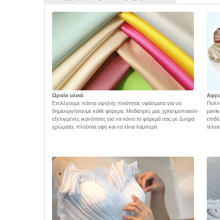
Ωραία υλικά
Αφρ
Επιλέγουμε πάντα υψηλής ποιότητας υφάσματα για να
Πολλά
δημιουργήσουμε κάθε φόρεμα. Μοδίστρες μας χρησιμοποιούν
μανίκ
εξελιγμένες ικανότητες για να κάνει το φόρεμά σας με ζωηρά
επιδέ
χρώματα, πλούσια υφή και να είναι λαμπερό.
τελει