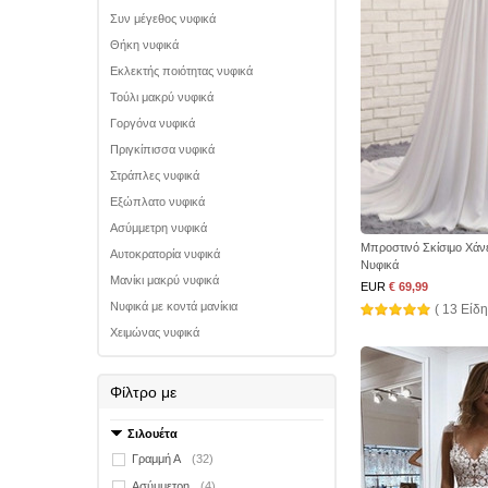
Συν μέγεθος νυφικά
Θήκη νυφικά
Εκλεκτής ποιότητας νυφικά
Τούλι μακρύ νυφικά
Γοργόνα νυφικά
Πριγκίπισσα νυφικά
Στράπλες νυφικά
Εξώπλατο νυφικά
Ασύμμετρη νυφικά
Μπροστινό Σκίσιμο Χάνε
Αυτοκρατορία νυφικά
Νυφικά
Μανίκι μακρύ νυφικά
EUR
€ 69,99
Νυφικά με κοντά μανίκια
( 13 Είδη
Χειμώνας νυφικά
Φίλτρο με
Σιλουέτα
Γραμμή Α
(32)
Ασύμμετρη
(4)