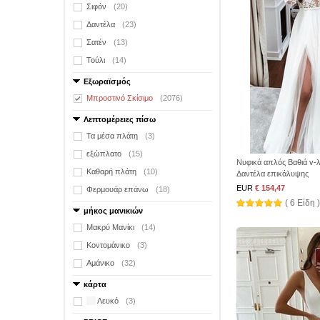
Σιφόν
(20)
Δαντέλα
(23)
Σατέν
(13)
Τούλι
(14)
Εξωραϊσμός
Μπροστινό Σκίσιμο
(2076)
Λεπτομέρειες πίσω
Τα μέσα πλάτη
(3)
εξώπλατο
(15)
Νυφικά απλός Βαθιά v-λ
Καθαρή πλάτη
(10)
Δαντέλα επικάλυψης
EUR
€ 154,47
Φερμουάρ επάνω
(18)
( 6 Είδη )
μήκος μανικιών
Μακρύ Μανίκι
(14)
Κοντομάνικο
(3)
Αμάνικο
(32)
κάρτα
Λευκό
(3)