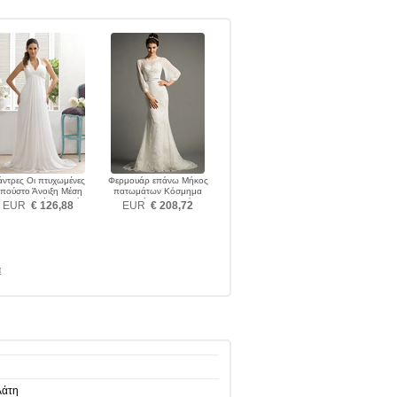
άντρες Οι πτυχωμένες
Φερμουάρ επάνω Μήκος
πούστο Άνοιξη Μέση
πατωμάτων Κόσμημα
αυτοκρατορία Νυφικά
Χειμώνας Νυφικά
EUR
€ 126,88
EUR
€ 208,72
ά
λάτη