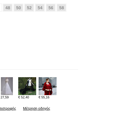
48
50
52
54
56
58
 27,59
€ 52,40
€ 55,16
πιστροφής
Μέτρηση οδηγός