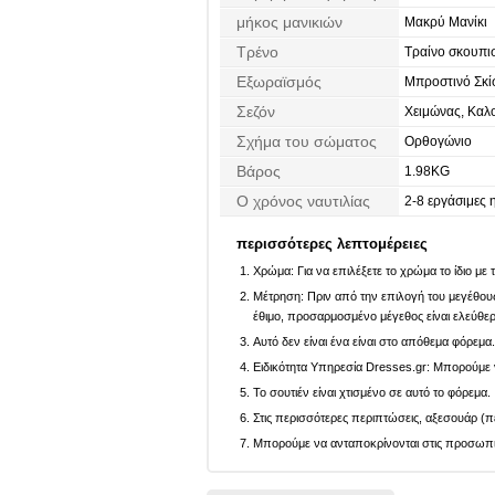
μήκος μανικιών
Μακρύ Μανίκι
Τρένο
Τραίνο σκουπι
Εξωραϊσμός
Μπροστινό Σκίσ
Επιράμματα
Σεζόν
Χειμώνας, Καλο
Σχήμα του σώματος
Ορθογώνιο
Βάρος
1.98KG
Ο χρόνος ναυτιλίας
2-8 εργάσιμες 
περισσότερες λεπτομέρειες
Χρώμα: Για να επιλέξετε το χρώμα το ίδιο με
Μέτρηση: Πριν από την επιλογή του μεγέθους,
έθιμο, προσαρμοσμένο μέγεθος είναι ελεύθε
Αυτό δεν είναι ένα είναι στο απόθεμα φόρεμα
Ειδικότητα Υπηρεσία Dresses.gr: Μπορούμε ν
Το σουτιέν είναι χτισμένο σε αυτό το φόρεμα.
Στις περισσότερες περιπτώσεις, αξεσουάρ (πέ
Μπορούμε να ανταποκρίνονται στις προσωπικέ