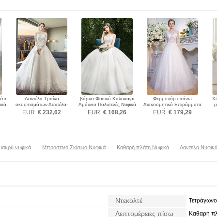
έση
Δαντέλα Τραίνο
βάρκα Φυσικό Καλοκαίρι
Φερμουάρ επάνω
Χ
ικά
σκουπισμάτων Δαντέλα-
Αμάνικο Πολυτελές Νυφικά
Διακοσμητικά Επιράμματα
μ
επάνω Νυφικά
Σέξι Νυφικά
EUR
€ 232,62
EUR
€ 168,26
EUR
€ 179,29
 μακρύ νυφικά
Μπροστινό Σκίσιμο Νυφικά
Καθαρή πλάτη Νυφικά
Δαντέλα Νυφικ
Ντεκολτέ
Τετράγωνο
Λεπτομέρειες πίσω
Καθαρή π