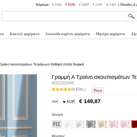
Νόμισμα :
$ USD
€ EUR
£ GBP
₣ CHF
$ CAD
|
Είσοδος &
τα
Κοκτέιλ φορέματα
Λουλούδι κορίτσι φορέματα
Μητέρα φορέματα
Αξε
 Τραίνο σκουπισμάτων Τετράγωνο Καθαρή πλάτη Νυφικά
Γραμμή Α Τραίνο σκουπισμάτων Τ
#D2202045
(4 Είδη )
€ 149,87
τιμή
EUR
Χρώμα
Μέγεθος