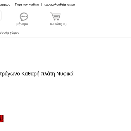
 μητρώο
|
Παρε τον κωδικο
|
παρακολουθείτε σειρά
μήνυμα
Καλάθι( 0 )
σουάρ γάμου
ετράγωνο Καθαρή πλάτη Νυφικά