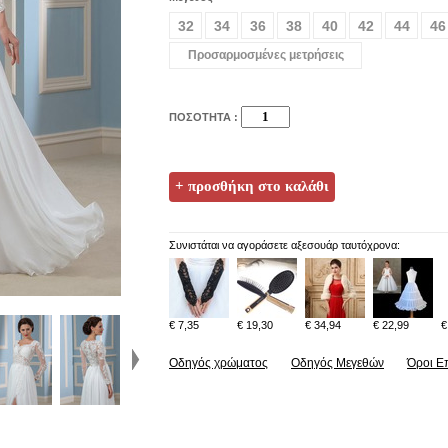
32
34
36
38
40
42
44
46
Προσαρμοσμένες μετρήσεις
ΠΟΣΟΤΗΤΑ :
Συνιστάται να αγοράσετε αξεσουάρ ταυτόχρονα:
€ 7,35
€ 19,30
€ 34,94
€ 22,99
€
Οδηγός χρώματος
Οδηγός Μεγεθών
Όροι Ε