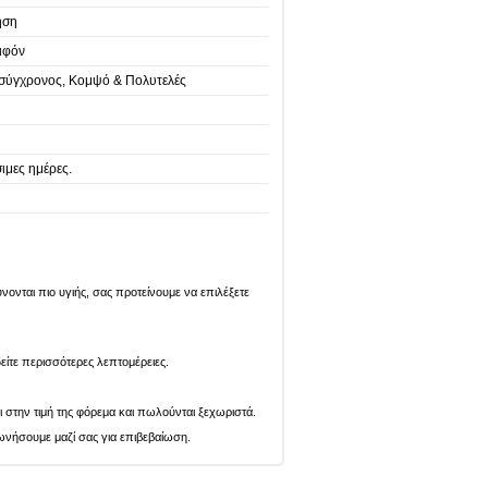
ηση
ιφόν
& σύγχρονος, Κομψό & Πολυτελές
ιμες ημέρες.
ονται πιο υγιής, σας προτείνουμε να επιλέξετε
είτε περισσότερες λεπτομέρειες.
ι στην τιμή της φόρεμα και πωλούνται ξεχωριστά.
ωνήσουμε μαζί σας για επιβεβαίωση.