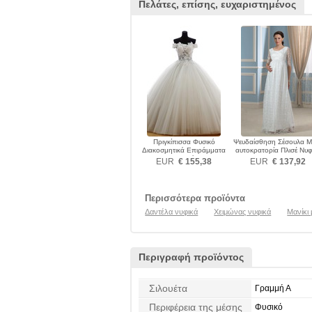
Πελάτες, επίσης, ευχαριστημένος
Πριγκίπισσα Φυσικό
Ψευδαίσθηση Σέσουλα Μ
Διακοσμητικά Επιράμματα
αυτοκρατορία Πλισέ Νυφ
Νυφικά
EUR
€ 155,38
EUR
€ 137,92
Περισσότερα προϊόντα
Δαντέλα νυφικά
Χειμώνας νυφικά
Μανίκι
Περιγραφή προϊόντος
Σιλουέτα
Γραμμή Α
Περιφέρεια της μέσης
Φυσικό