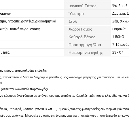
μανικιού Τύπος
Ψευδαίσθ
Ύφασμα
σμάτων
Δαντέλα, Σ
Στυλ
ιμο, Ντραπέ, Δαντέλα, Διακοσμητικά
Σέξι, σικ 
Χώροι Γάμος
καίρι, Φθινόπωρο, Άνοιξη
Παραλία
Καθαρό Βάρος
1.50KG
Προσαρμογή Ώρα
7-15 εργάσ
Ημερομηνία άφιξης
ημέρες.
23 - 07
 την εικόνα, παρακαλούμε επιλέξτε
 παρακαλούμε δείτε το διάγραμμα μεγέθους μας και οδηγό μέτρησης για αναφορά. Για να ντύν
ρη
. (Δείτε την διαδικασία παραγωγής)
α κάνουμε ένα φόρεμα με εικόνες που μας παρέχετε. Χαμηλές τιμές! κάντε κλικ εδώ για να δ
πλα, μπολερό, κασκόλ, γάντια, κ.λπ. ..,) Εμφανίζεται στις φωτογραφίες δεν περιλαμβάνοντα
ς σας ανάγκες. Μπορείτε να αφήσετε ένα μήνυμα για τη σειρά και στη συνέχεια θα επικοιν