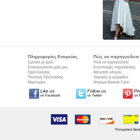
Πληροφορίες Εταιρείας
Πώς να παραγγείλετε
Σχετικά με εμάς
Πώς να παραγγείλετε
Επικοινωνήστε μαζί μας
Εντοπισμός παραγγελίας
Όροι Χρήσης
Μέτρηση οδηγός
Πολιτική Προστασίας
Ταιριάζει & εγχειρίδιο
Προσωπικών Δεδομένων
Μαρτυρίες
σύνταξης κειμένων
Φόρεμα Βασικά Care
Like us
Follow us
Pi
on Facebook
on Twitter
on 
Πνευματικά δικα