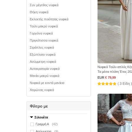
Συν μέγεθος νυφικά
Θήκη νυφικά
Εκλεκτής ποιότητας νυφικά
Τούλι μακρύ νυφικά
Γοργόνα νυφικά
Πριγκίπισσα νυφικά
Στράπλες νυφικά
Εξώπλατο νυφικά
Ασύμμετρη νυφικά
Νυφικά Τούλι απλός Κή
Αυτοκρατορία νυφικά
Τα μέσα πλάτη Έτος 20
Μανίκι μακρύ νυφικά
EUR
€ 79,99
Νυφικά με κοντά μανίκια
( 3 Είδη )
Χειμώνας νυφικά
Φίλτρο με
Σιλουέτα
Γραμμή Α
(42)
Ασύμμετρη
(9)