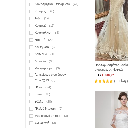
Διακοσμητικά Επιράμματα
(41)
Χάντρες
(40)
Τόξο
(19)
Κουμπιά
(11)
Κρυστάλλινη
(4)
Ντραπέ
(22)
Κεντήματα
(6)
Λουλούδι
(11)
Δαντέλα
(39)
Προσαρμοσμένες μανίκι
Μαργαριτάρια
(3)
αγαπημένος Νυφικά
Αντικείμενα που έχουν
EUR
€ 208,72
συλλεχθεί
(5)
( 1 Είδη )
Πλισέ
(24)
πιέτα
(18)
φύλλο
(20)
Πλαϊνό Ντραπέ
(9)
Μπροστινό Σκίσιμο
(3)
κλιμακωτή
(3)