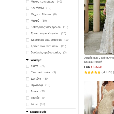
Μήκος πατωμάτων
(40)
Κοντό/Μίνι
(12)
Μέχρι το Γόνατο
(8)
Μακρύ
(39)
Καθεδρικός ναός τρένου
(10)
Τραίνο παρεκκλησιών
(28)
Δικαστήριο αμαξοστοιχίας
(19)
Τραίνο σκουπισμάτων
(20)
Βασιλικής αμαξοστοιχίας
(3)
Λαιμόκοψη V Θήκη Άνοι
Ύφασμα
Κομψό Νυφικά
Σιφόν
(25)
EUR
€ 165,50
( 4 Είδη )
Ελαστικό σατέν
(9)
Δαντέλα
(30)
Οργάντζα
(10)
Σατέν
(30)
Ταφτάς
(9)
Τούλι
(16)
Εξωραϊσμός