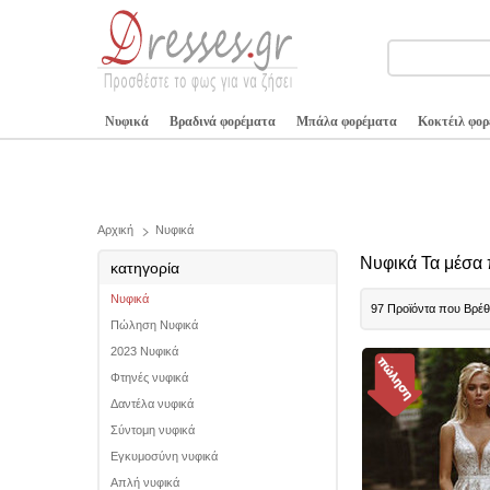
Νυφικά
Βραδινά φορέματα
Μπάλα φορέματα
Κοκτέιλ φο
Αρχική
Νυφικά
Νυφικά Τα μέσα
κατηγορία
Νυφικά
97 Προϊόντα που Βρέ
Πώληση Νυφικά
2023 Νυφικά
Φτηνές νυφικά
Δαντέλα νυφικά
Σύντομη νυφικά
Εγκυμοσύνη νυφικά
Απλή νυφικά