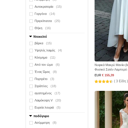
Αυτοκρατορία
(15)
Γοργόνα
(14)
Πριγκίπισσα
(25)
Θήκη
(16)
Ντεκολτέ
βάρκα
(15)
Υψηλός λαιμός
(4)
Κόσμημα
(11)
Από τον ώμο
(6)
Νυφικά Μακρύ Μανίκι β
Φυσικό Σατέν Λαμπερό 
Ένας Ώμος
(8)
EUR
€ 155,39
Πορτρέτο
(3)
( 3 Είδη )
Στράπλες
(18)
αγαπημένος
(17)
Λαιμόκοψη V
(20)
Ευρεία λουριά
(5)
ποδόγυρο
Ασύμμετρη
(8)