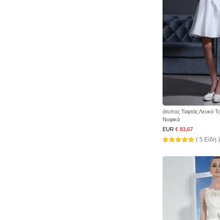
άτυπος Ταφτάς Λευκό Τ
Νυφικά
EUR
€ 83,67
( 5 Είδη )