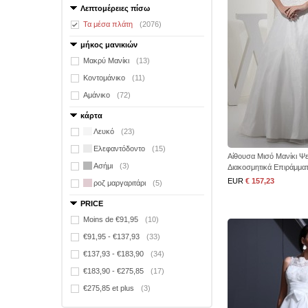
Λεπτομέρειες πίσω
Τα μέσα πλάτη
(2076)
μήκος μανικιών
Μακρύ Μανίκι
(13)
Κοντομάνικο
(11)
Αμάνικο
(72)
κάρτα
Λευκό
(23)
Ελεφαντόδοντο
(15)
Αίθουσα Μισό Μανίκι Ψ
Ασήμι
(3)
Διακοσμητικά Επιράμμα
EUR
€ 157,23
ροζ μαργαριτάρι
(5)
PRICE
Moins de €91,95
(10)
€91,95 - €137,93
(33)
€137,93 - €183,90
(34)
€183,90 - €275,85
(17)
€275,85 et plus
(3)