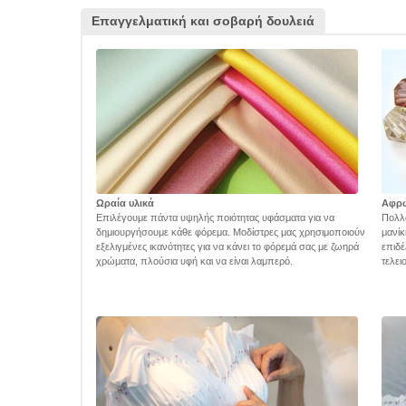
Επαγγελματική και σοβαρή δουλειά
Ωραία υλικά
Αφρ
Επιλέγουμε πάντα υψηλής ποιότητας υφάσματα για να
Πολλά
δημιουργήσουμε κάθε φόρεμα. Μοδίστρες μας χρησιμοποιούν
μανίκ
εξελιγμένες ικανότητες για να κάνει το φόρεμά σας με ζωηρά
επιδέ
χρώματα, πλούσια υφή και να είναι λαμπερό.
τελει