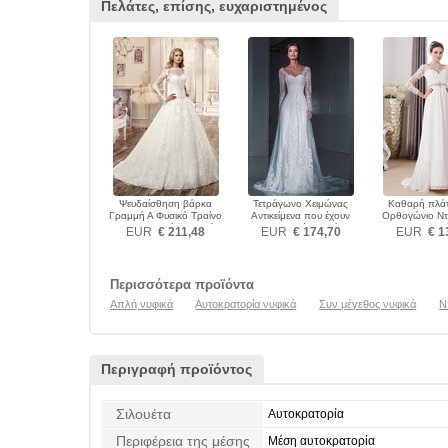
Πελάτες, επίσης, ευχαριστημένος
Ψευδαίσθηση βάρκα
Τετράγωνο Χειμώνας
Καθαρή πλάτ
Γραμμή Α Φυσικό Τραίνο
Αντικείμενα που έχουν
Ορθογώνιο Ντ
παρεκκλησιών Νυφικά
συλλεχθεί Νυφικά
Νυφικ
EUR
€ 211,48
EUR
€ 174,70
EUR
€ 1
Περισσότερα προϊόντα
Απλή νυφικά
Αυτοκρατορία νυφικά
Συν μέγεθος νυφικά
Ν
Περιγραφή προϊόντος
Σιλουέτα
Αυτοκρατορία
Περιφέρεια της μέσης
Μέση αυτοκρατορία