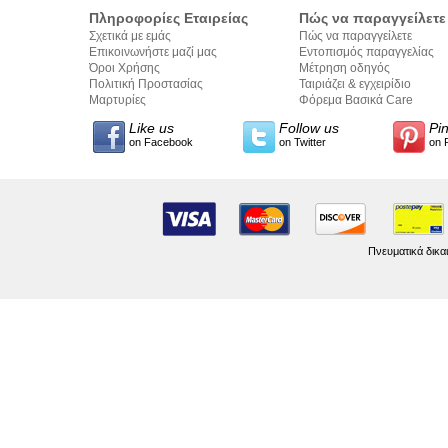
Πληροφορίες Εταιρείας
Πώς να παραγγείλετε
Σχετικά με εμάς
Πώς να παραγγείλετε
Επικοινωνήστε μαζί μας
Εντοπισμός παραγγελίας
Όροι Χρήσης
Μέτρηση οδηγός
Πολιτική Προστασίας
Ταιριάζει & εγχειρίδιο
Προσωπικών Δεδομένων
Μαρτυρίες
σύνταξης κειμένων
Φόρεμα Βασικά Care
Like us
Follow us
Pi
on Facebook
on Twitter
on 
Πνευματικά δικα