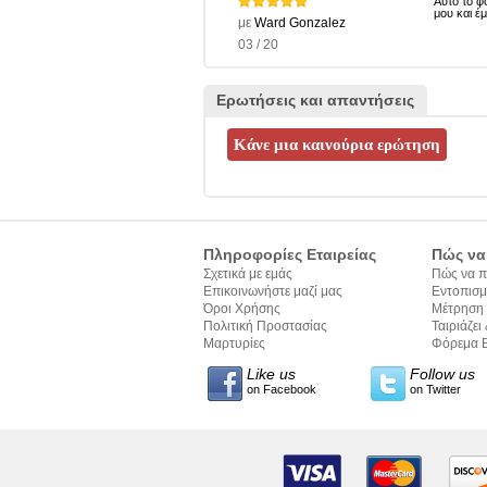
Αυτό το φ
μου και έ
με
Ward Gonzalez
03 / 20
Ερωτήσεις και απαντήσεις
Πληροφορίες Εταιρείας
Πώς να
Σχετικά με εμάς
Πώς να π
Επικοινωνήστε μαζί μας
Εντοπισμ
Όροι Χρήσης
Μέτρηση
Πολιτική Προστασίας
Ταιριάζει 
Προσωπικών Δεδομένων
Μαρτυρίες
σύνταξης
Φόρεμα Β
Like us
Follow us
on Facebook
on Twitter