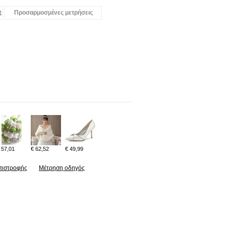
4
Προσαρμοσμένες μετρήσεις
 57,01
€ 62,52
€ 49,99
πιστροφής
Μέτρηση οδηγός