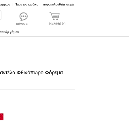
 μητρώο
|
Παρε τον κωδικο
|
παρακολουθείτε σειρά
μήνυμα
Καλάθι( 0 )
σουάρ γάμου
Δαντέλα Φθινόπωρο Φόρεμα