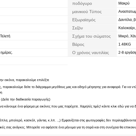
ποδόγυρο
Μακρύ
μανικιού Τύπος
Αναστατωμ
Εξωραϊσμός
Δαντέλα, 
Σεζόν
Καλοκαίρι
Σχήμα του σώματος
 Τελετή
Μικρό, Χάν
Βάρος
1.48KG
Ο χρόνος ναυτιλίας
 ημέρες.
2-8 εργάσι
 την εικόνα, παρακαλούμε επιλέξτε
 παρακαλούμε δείτε το διάγραμμα μεγέθους μας και οδηγό μέτρησης για αναφορά. Για να ντύν
ρη
. (Δείτε την διαδικασία παραγωγής)
α κάνουμε ένα φόρεμα με εικόνες που μας παρέχετε. Χαμηλές τιμές! κάντε κλικ εδώ για να δ
πλα, μπολερό, κασκόλ, γάντια, κ.λπ. ..,) Εμφανίζεται στις φωτογραφίες δεν περιλαμβάνοντα
ς σας ανάγκες. Μπορείτε να αφήσετε ένα μήνυμα για τη σειρά και στη συνέχεια θα επικοιν