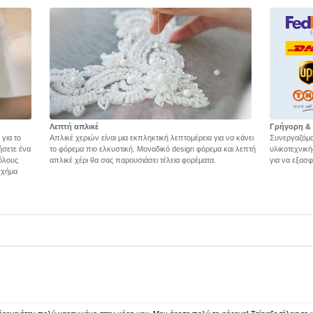
Λεπτή απλικέ
Γρήγορη &
 για το
Απλικέ χεριών είναι μια εκπληκτική λεπτομέρεια για να κάνει
Συνεργαζόμα
ήσετε ένα
το φόρεμα πιο ελκυστική. Μοναδικό design φόρεμα και λεπτή
υλικοτεχνικ
όλους
απλικέ χέρι θα σας παρουσιάσει τέλεια φορέματα.
για να εξασ
 σχήμα