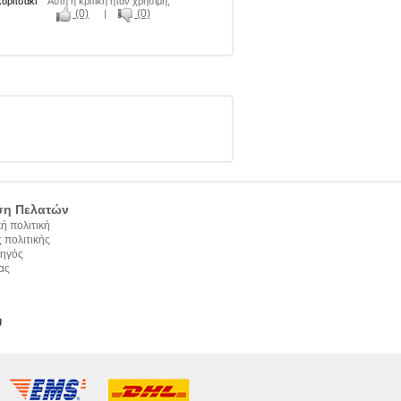
κοριτσάκι
Αυτή η κριτική ήταν χρήσιμη;
(0)
(0)
|
ση Πελατών
ή πολιτική
 πολιτικής
ηγός
ας
g