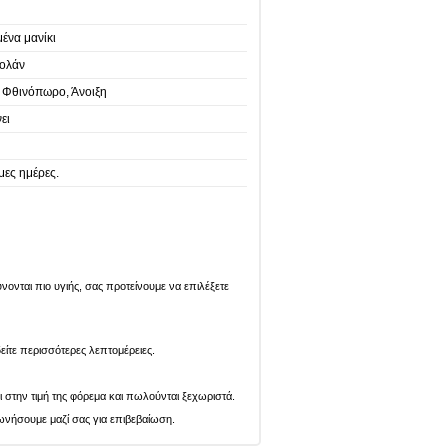
ένα μανίκι
βολάν
, Φθινόπωρο, Άνοιξη
ει
μες ημέρες.
ονται πιο υγιής, σας προτείνουμε να επιλέξετε
είτε περισσότερες λεπτομέρειες.
ι στην τιμή της φόρεμα και πωλούνται ξεχωριστά.
ωνήσουμε μαζί σας για επιβεβαίωση.