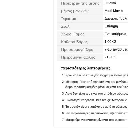
Περιφέρεια της μέσης
Φυσικό
μήκος μανικιών
Μισό Μανίκι
Ύφασμα
Δαντέλα, Τούλι
Στυλ
Επίσημη
Χώροι Γάμος
Ενοικιαζόμενα,
Καθαρό Βάρος
1.00KG
Προσαρμογή Ώρα
7-15 εργάσιμες
Ημερομηνία άφιξης
21 - 05
περισσότερες λεπτομέρειες
Χρώμα: Για να επιλέξετε το χρώμα το ίδιο με
Μέτρηση: Πριν από την επιλογή του μεγέθους,
έθιμο, προσαρμοσμένο μέγεθος είναι ελεύθε
Αυτό δεν είναι ένα είναι στο απόθεμα φόρεμα
Ειδικότητα Υπηρεσία Dresses.gr: Μπορούμε ν
Το σουτιέν είναι χτισμένο σε αυτό το φόρεμα.
Στις περισσότερες περιπτώσεις, αξεσουάρ (πέ
Μπορούμε να ανταποκρίνονται στις προσωπικέ