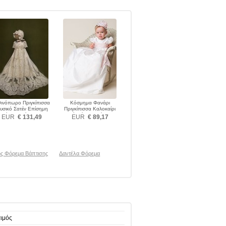
ινόπωρο Πριγκίπισσα
Κόσμημα Φανάρι
υσικό Σατέν Επίσημη
Πριγκίπισσα Καλοκαίρι
Φόρεμα Βάπτισης
Μικρό Φόρεμα Βάπτισης
EUR
€ 131,49
EUR
€ 89,17
ός Φόρεμα Βάπτισης
Δαντέλα Φόρεμα
ιμός