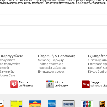
όρεμα ήταν πολύ χαριτωμένο στην κόρη μου. Μου άρεσε πολύ το φόρεμα! Ταίριαξε τέλεια το 
μεινα ευχαριστημένος με την ποιότητα! Η αποστολή ήταν γρήγορη! Σε ευχαριστώ πάρα πολύ!
 παραγγείλετε
Πληρωμή & Παράδοση
Εξυπηρέτη
αραγγείλετε
Μέθοδος Πληρωμής
Συναλλαγματικ
ός παραγγελίας
Τρόπος αποστολής
Επιστροφή της
 οδηγός
Τοποθεσίες Στέλνουμε
Επιστροφή Οδ
& εγχειρίδιο
Εκτιμώμενος χρόνος
Εφαρμογής
Κέντρο βοήθει
 κειμένων
ασικά Care
παράδοσης
Pin us
+1 us
Leggici
on Pinterest
on Google+
sul nostro blo