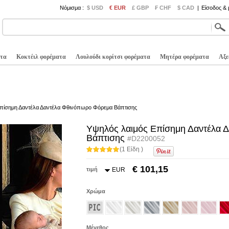
Νόμισμα :
$ USD
€ EUR
£ GBP
₣ CHF
$ CAD
|
Είσοδος &
τα
Κοκτέιλ φορέματα
Λουλούδι κορίτσι φορέματα
Μητέρα φορέματα
Αξε
Επίσημη Δαντέλα Δαντέλα Φθινόπωρο Φόρεμα Βάπτισης
Υψηλός λαιμός Επίσημη Δαντέλα 
Βάπτισης
#D2200052
(1 Είδη )
€ 101,15
τιμή
EUR
Χρώμα
Μέγεθος