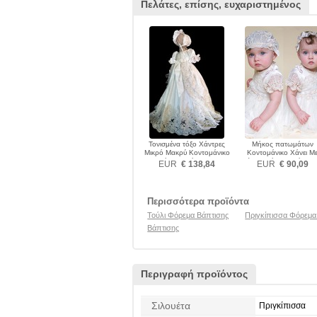
Πελάτες, επίσης, ευχαριστημένος
Τονισμένα τόξο Χάντρες
Μήκος πατωμάτων
Μικρό Μακρύ Κοντομάνικο
Κοντομάνικο Χάνει Μ
Φόρεμα Βάπτισης
πέπλο Φόρεμα Βάπτισ
EUR
€ 138,84
EUR
€ 90,09
Περισσότερα προϊόντα
Τούλι Φόρεμα Βάπτισης
Πριγκίπισσα Φόρεμα
Βάπτισης
Περιγραφή προϊόντος
Σιλουέτα
Πριγκίπισσα