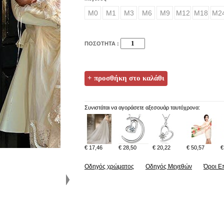
M0
M1
M3
M6
M9
M12
M18
M2
ΠΟΣΟΤΗΤΑ :
Συνιστάται να αγοράσετε αξεσουάρ ταυτόχρονα:
€ 17,46
€ 28,50
€ 20,22
€ 50,57
€
Οδηγός χρώματος
Οδηγός Μεγεθών
Όροι Ε