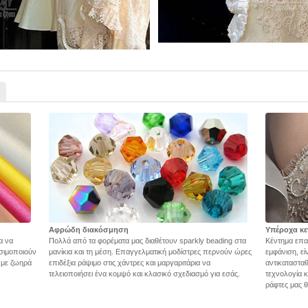
Αφρώδη διακόσμηση
Υπέροχα κε
α να
Πολλά από τα φορέματα μας διαθέτουν sparkly beading στα
Κέντημα επα
σιμοποιούν
μανίκια και τη μέση. Επαγγελματική μοδίστρες περνούν ώρες
εμφάνιση, εί
ς με ζωηρά
επιδέξια ράψιμο στις χάντρες και μαργαριτάρια να
αντικατασταθ
τελειοποιήσει ένα κομψό και κλασικό σχεδιασμό για εσάς.
τεχνολογία 
ράφτες μας θ