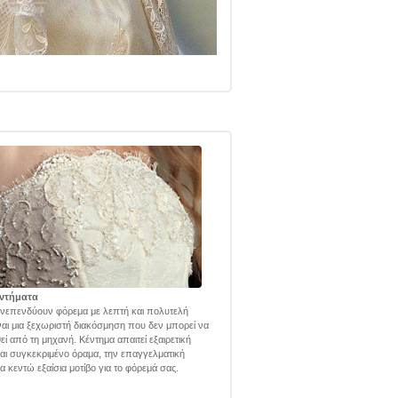
ντήματα
νεπενδύουν φόρεμα με λεπτή και πολυτελή
ναι μια ξεχωριστή διακόσμηση που δεν μπορεί να
εί από τη μηχανή. Κέντημα απαιτεί εξαιρετική
και συγκεκριμένο όραμα, την επαγγελματική
α κεντώ εξαίσια μοτίβο για το φόρεμά σας.