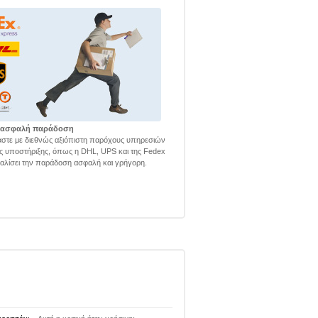
 ασφαλή παράδοση
στε με διεθνώς αξιόπιστη παρόχους υπηρεσιών
ής υποστήριξης, όπως η DHL, UPS και της Fedex
φαλίσει την παράδοση ασφαλή και γρήγορη.