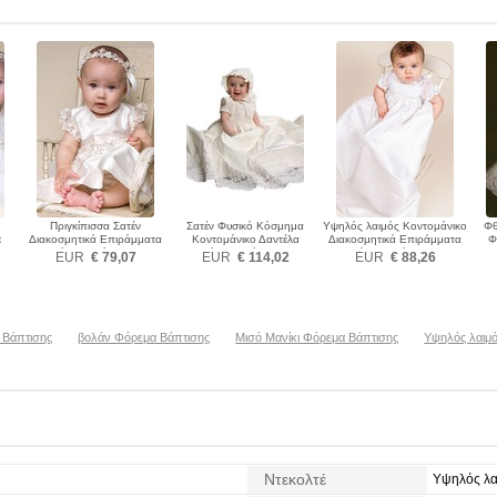
Πριγκίπισσα Σατέν
Σατέν Φυσικό Κόσμημα
Υψηλός λαιμός Κοντομάνικο
Φθ
ε
Διακοσμητικά Επιράμματα
Κοντομάνικο Δαντέλα
Διακοσμητικά Επιράμματα
Φ
ης
Φόρεμα Βάπτισης
Φόρεμα Βάπτισης
Φόρεμα Βάπτισης
EUR
€ 79,07
EUR
€ 114,02
EUR
€ 88,26
 Βάπτισης
βολάν Φόρεμα Βάπτισης
Μισό Μανίκι Φόρεμα Βάπτισης
Υψηλός λαιμ
Ντεκολτέ
Υψηλός λα