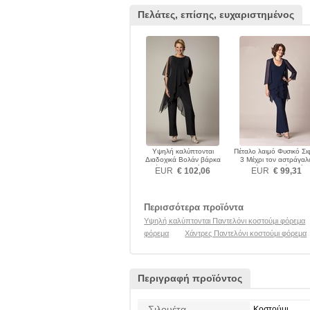
Πελάτες, επίσης, ευχαριστημένος
Υψηλή καλύπτονται
Πέταλο λαιμό Φυσικό Σι
Διαδοχικά Βολάν βάρκα
3 Μέχρι τον αστράγαλ
Μέχρι τον αστράγαλο
Παντελόνι κοστούμι φόρ
EUR
€ 102,06
EUR
€ 99,31
Παντελόνι κοστούμι φόρεμα
Περισσότερα προϊόντα
Υψηλή καλύπτονται Παντελόνι κοστούμι φόρεμα
φόρεμα
Χάντρες Παντελόνι κοστούμι φόρεμα
Περιγραφή προϊόντος
Σιλουέτα
Κοστούμι