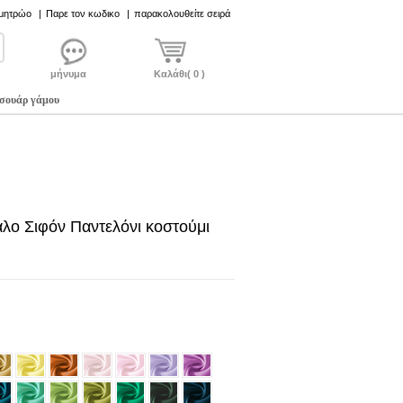
 μητρώο
|
Παρε τον κωδικο
|
παρακολουθείτε σειρά
μήνυμα
Καλάθι( 0 )
σουάρ γάμου
λο Σιφόν Παντελόνι κοστούμι