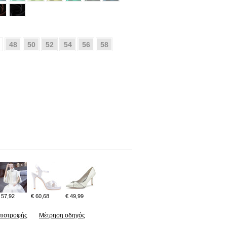
48
50
52
54
56
58
 57,92
€ 60,68
€ 49,99
πιστροφής
Μέτρηση οδηγός