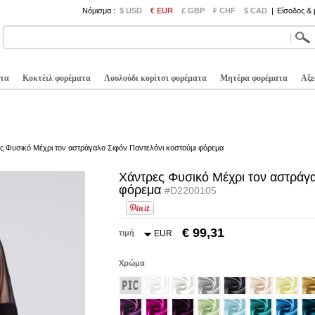
Νόμισμα :
$ USD
€ EUR
£ GBP
₣ CHF
$ CAD
|
Είσοδος &
τα
Κοκτέιλ φορέματα
Λουλούδι κορίτσι φορέματα
Μητέρα φορέματα
Αξε
ς Φυσικό Μέχρι τον αστράγαλο Σιφόν Παντελόνι κοστούμι φόρεμα
Χάντρες Φυσικό Μέχρι τον αστράγα
φόρεμα
#D2200105
€ 99,31
τιμή
EUR
Χρώμα