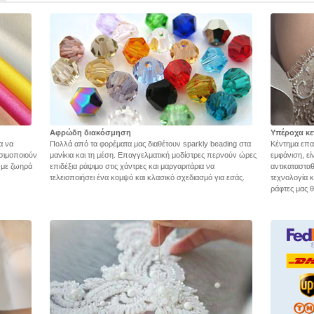
Αφρώδη διακόσμηση
Υπέροχα κε
α να
Πολλά από τα φορέματα μας διαθέτουν sparkly beading στα
Κέντημα επα
σιμοποιούν
μανίκια και τη μέση. Επαγγελματική μοδίστρες περνούν ώρες
εμφάνιση, εί
ς με ζωηρά
επιδέξια ράψιμο στις χάντρες και μαργαριτάρια να
αντικατασταθ
τελειοποιήσει ένα κομψό και κλασικό σχεδιασμό για εσάς.
τεχνολογία 
ράφτες μας θ