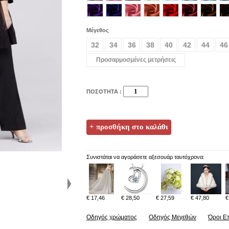
Μέγεθος
32
34
36
38
40
42
44
46
Προσαρμοσμένες μετρήσεις
ΠΟΣΟΤΗΤΑ :
Συνιστάται να αγοράσετε αξεσουάρ ταυτόχρονα:
€ 17,46
€ 28,50
€ 27,59
€ 47,80
€
Οδηγός χρώματος
Οδηγός Μεγεθών
Όροι Ε