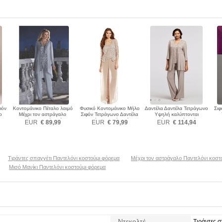
φόν
Κοντομάνικο Πέταλο λαιμό
Φυσικό Κοντομάνικο Μήλο
Δαντέλα Δαντέλα Τετράγωνο
Σιφ
ο
Μέχρι τον αστράγαλο
Σιφόν Τετράγωνο Δαντέλα
Υψηλή καλύπτονται
εμα
Παντελόνι κοστούμι φόρεμα
Παντελόνι κοστούμι φόρεμα
Παντελόνι κοστούμι φόρεμα
Παν
EUR
€ 89,99
EUR
€ 79,99
EUR
€ 114,94
Τιράντες σπαγγέτι Παντελόνι κοστούμι φόρεμα
Μέχρι τον αστράγαλο Παντελόνι κοστ
Μισό Μανίκι Παντελόνι κοστούμι φόρεμα
Ντεκολτέ
Τιράντες σ