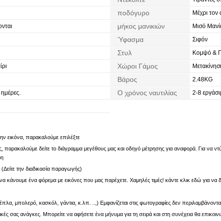
ποδόγυρο
Μέχρι τον
μήκος μανικιών
νται
Μισό Μανί
Ύφασμα
Σιφόν
Στυλ
Κομψό & Π
Χώροι Γάμος
ίρι
Μετακίνηση
Βάρος
2.48KG
Ο χρόνος ναυτιλίας
 ημέρες.
2-8 εργάσι
 την εικόνα, παρακαλούμε επιλέξτε
 παρακαλούμε δείτε το διάγραμμα μεγέθους μας και οδηγό μέτρησης για αναφορά. Για να ντύν
ρη
. (Δείτε την διαδικασία παραγωγής)
α κάνουμε ένα φόρεμα με εικόνες που μας παρέχετε. Χαμηλές τιμές! κάντε κλικ εδώ για να δ
πλα, μπολερό, κασκόλ, γάντια, κ.λπ. ..,) Εμφανίζεται στις φωτογραφίες δεν περιλαμβάνοντα
ς σας ανάγκες. Μπορείτε να αφήσετε ένα μήνυμα για τη σειρά και στη συνέχεια θα επικοιν