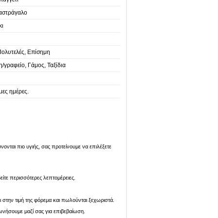
 αστράγαλο
κι
ολυτελές, Επίσημη
/γραφείο, Γάμος, Ταξίδια
μες ημέρες.
ονται πιο υγιής, σας προτείνουμε να επιλέξετε
είτε περισσότερες λεπτομέρειες.
ι στην τιμή της φόρεμα και πωλούνται ξεχωριστά.
ωνήσουμε μαζί σας για επιβεβαίωση.