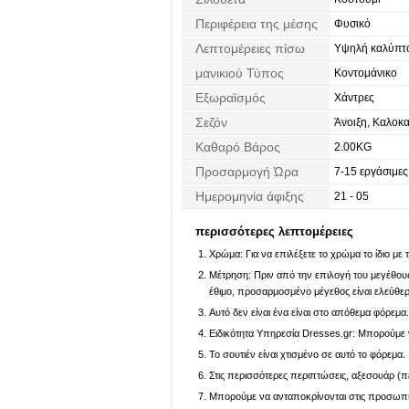
Περιφέρεια της μέσης
Φυσικό
Λεπτομέρειες πίσω
Υψηλή καλύπτο
μανικιού Τύπος
Κοντομάνικο
Εξωραϊσμός
Χάντρες
Σεζόν
Άνοιξη, Καλοκα
Καθαρό Βάρος
2.00KG
Προσαρμογή Ώρα
7-15 εργάσιμες
Ημερομηνία άφιξης
21 - 05
περισσότερες λεπτομέρειες
Χρώμα: Για να επιλέξετε το χρώμα το ίδιο με
Μέτρηση: Πριν από την επιλογή του μεγέθους,
έθιμο, προσαρμοσμένο μέγεθος είναι ελεύθε
Αυτό δεν είναι ένα είναι στο απόθεμα φόρεμα
Ειδικότητα Υπηρεσία Dresses.gr: Μπορούμε ν
Το σουτιέν είναι χτισμένο σε αυτό το φόρεμα.
Στις περισσότερες περιπτώσεις, αξεσουάρ (πέ
Μπορούμε να ανταποκρίνονται στις προσωπικέ