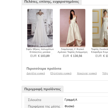
Πελάτες, επίσης, ευχαριστημένος
Σιφόν Μήκος πατωμάτων
Λαιμόκοψη V Φυσικό
Ταφτάς Λουλού
Επίσκοπος μανίκια
Αμάνικο Ταφτάς Ασύμμετρη
Κλεψύδρα Κομ
Ελεφαντόδοντο Νυφικά
Νυφικά
Νυφικ
EUR
€ 103,89
EUR
€ 130,56
EUR
€ 1
Περισσότερα προϊόντα
Δαντέλα νυφικά
Εξώπλατο νυφικά
Χειμώνας νυφικά
Τόξο
Περιγραφή προϊόντος
Σιλουέτα
Γραμμή Α
Περιφέρεια της μέσης
Φυσικό