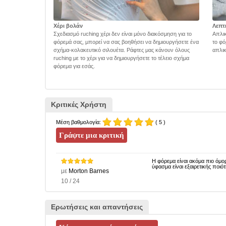
Χέρι βολάν
Λεπτ
Σχεδιασμό ruching χέρι δεν είναι μόνο διακόσμηση για το
Απλικ
φόρεμά σας, μπορεί να σας βοηθήσει να δημιουργήσετε ένα
το φό
σχήμα-κολακευτικό σιλουέτα. Ράφτες μας κάνουν όλους
απλικ
ruching με το χέρι για να δημιουργήσετε το τέλειο σχήμα
φόρεμα για εσάς.
Κριτικές Χρήστη
Μέση βαθμολογία:
( 5 )
Η φόρεμα είναι ακόμα πιο όμορφ
ύφασμα είναι εξαιρετικής ποιό
με
Morton Barnes
10 / 24
Ερωτήσεις και απαντήσεις