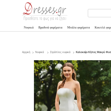
Νυφικά
Βραδινά φορέματα
Μπάλα φορέματα
Κοκτέιλ φο
Αρχική
Νυφικά
Στράπλες νυφικά
Καλοκαίρι Κήπος Μακρύ Φυσ