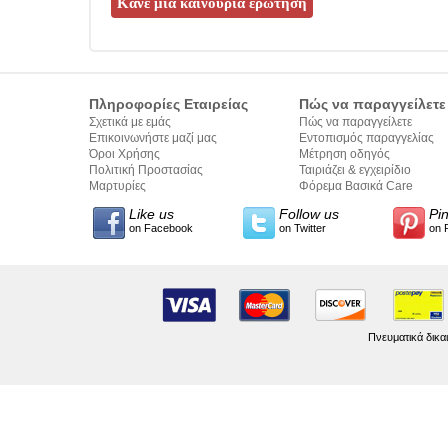
Πληροφορίες Εταιρείας
Πώς να παραγγείλετε
Σχετικά με εμάς
Πώς να παραγγείλετε
Επικοινωνήστε μαζί μας
Εντοπισμός παραγγελίας
Όροι Χρήσης
Μέτρηση οδηγός
Πολιτική Προστασίας
Ταιριάζει & εγχειρίδιο
Προσωπικών Δεδομένων
Μαρτυρίες
σύνταξης κειμένων
Φόρεμα Βασικά Care
Like us
Follow us
Pi
on Facebook
on Twitter
on 
Πνευματικά δικα