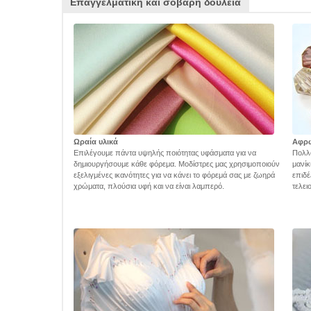
Επαγγελματική και σοβαρή δουλειά
Ωραία υλικά
Αφρ
Επιλέγουμε πάντα υψηλής ποιότητας υφάσματα για να
Πολλά
δημιουργήσουμε κάθε φόρεμα. Μοδίστρες μας χρησιμοποιούν
μανίκ
εξελιγμένες ικανότητες για να κάνει το φόρεμά σας με ζωηρά
επιδέ
χρώματα, πλούσια υφή και να είναι λαμπερό.
τελει