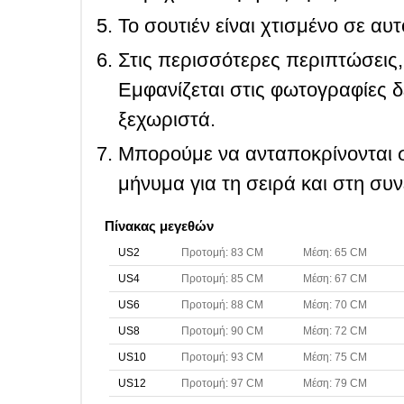
Το σουτιέν είναι χτισμένο σε αυ
Στις περισσότερες περιπτώσεις, 
Εμφανίζεται στις φωτογραφίες δ
ξεχωριστά.
Μπορούμε να ανταποκρίνονται σ
μήνυμα για τη σειρά και στη συ
Πίνακας μεγεθών
US2
Προτομή: 83 CM
Μέση: 65 CM
US4
Προτομή: 85 CM
Μέση: 67 CM
US6
Προτομή: 88 CM
Μέση: 70 CM
US8
Προτομή: 90 CM
Μέση: 72 CM
US10
Προτομή: 93 CM
Μέση: 75 CM
US12
Προτομή: 97 CM
Μέση: 79 CM