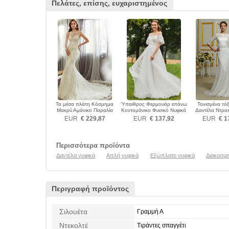
Πελάτες, επίσης, ευχαριστημένος
Τα μέσα πλάτη Κόσμημα
Ύπαιθρος Φερμουάρ επάνω
Τονισμένα τό
Μακρύ Αμάνικο Παραλία
Κοντομάνικο Φυσικό Νυφικά
Δαντέλα Ντρα
Νυφικά
σκουπισμάτω
EUR
€ 229,87
EUR
€ 137,92
EUR
€ 1
Περισσότερα προϊόντα
Δαντέλα νυφικά
Απλή νυφικά
Εξώπλατο νυφικά
Διακοσμη
Περιγραφή προϊόντος
Σιλουέτα
Γραμμή Α
Ντεκολτέ
Τιράντες σπαγγέτι