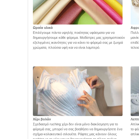
Ωραία υλικά
Αφρ
Επιλέγουμε πάντα υψηλής ποιότητας υφάσματα για να
Πολλά
δημιουργήσουμε κάθε φόρεμα. Μοδίστρες μας χρησιμοποιούν
μανίκ
εξελιγμένες ικανότητες για να κάνει το φόρεμά σας με ζωηρά
επιδέ
χρώματα, πλούσια υφή και να είναι λαμπερό.
τελει
Χέρι βολάν
Λεπτ
Σχεδιασμό ruching χέρι δεν είναι μόνο διακόσμηση για το
Απλικ
φόρεμά σας, μπορεί να σας βοηθήσει να δημιουργήσετε ένα
το φό
σχήμα-κολακευτικό σιλουέτα. Ράφτες μας κάνουν όλους
απλικ
ruching με το χέρι για να δημιουργήσετε το τέλειο σχήμα