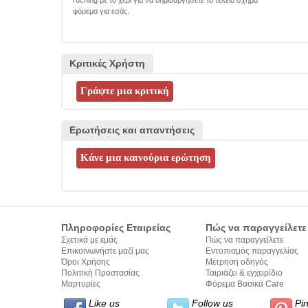
φόρεμα για εσάς.
Κριτικές Χρήστη
Ερωτήσεις και απαντήσεις
Πληροφορίες Εταιρείας
Πώς να παραγγείλετε
Σχετικά με εμάς
Πώς να παραγγείλετε
Επικοινωνήστε μαζί μας
Εντοπισμός παραγγελίας
Όροι Χρήσης
Μέτρηση οδηγός
Πολιτική Προστασίας
Ταιριάζει & εγχειρίδιο
Προσωπικών Δεδομένων
Μαρτυρίες
σύνταξης κειμένων
Φόρεμα Βασικά Care
Like us
Follow us
Pi