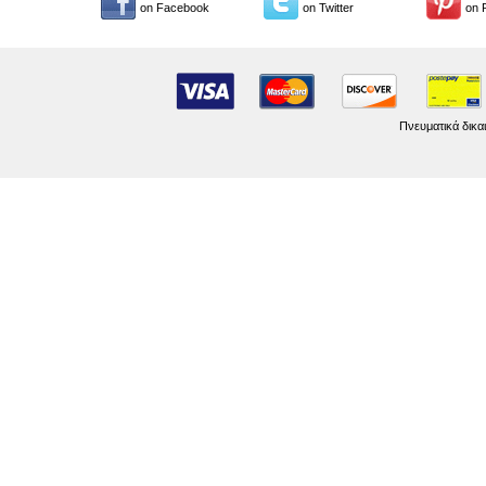
on Facebook
on Twitter
on 
Πνευματικά δικα