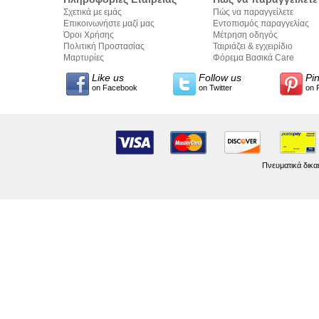
Σχετικά με εμάς
Πώς να παραγγείλετε
Επικοινωνήστε μαζί μας
Εντοπισμός παραγγελίας
Όροι Χρήσης
Μέτρηση οδηγός
Πολιτική Προστασίας
Ταιριάζει & εγχειρίδιο
Προσωπικών Δεδομένων
Μαρτυρίες
σύνταξης κειμένων
Φόρεμα Βασικά Care
Like us
Follow us
Pi
on Facebook
on Twitter
on 
Πνευματικά δικα