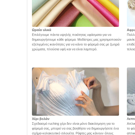
Ωραία υλικά
Αφρ
Επιλέγουμε πάντα υψηλής ποιότητας υφάσματα για να
Πολλά
δημιουργήσουμε κάθε φόρεμα. Μοδίστρες μας χρησιμοποιούν
μανίκ
εξελιγμένες ικανότητες για να κάνει το φόρεμά σας με ζωηρά
επιδέ
χρώματα, πλούσια υφή και να είναι λαμπερό.
τελει
Χέρι βολάν
Λεπτ
Σχεδιασμό ruching χέρι δεν είναι μόνο διακόσμηση για το
Απλικ
φόρεμά σας, μπορεί να σας βοηθήσει να δημιουργήσετε ένα
το φό
σχήμα-κολακευτικό σιλουέτα. Ράφτες μας κάνουν όλους
απλικ