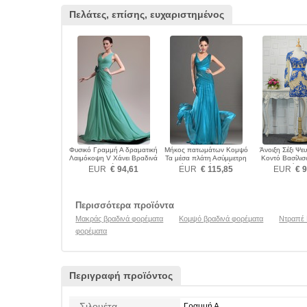
Πελάτες, επίσης, ευχαριστημένος
Φυσικό Γραμμή Α δραματική
Μήκος πατωμάτων Κομψό
Άνοιξη Σέξι Ψ
Λαιμόκοψη V Χάνει Βραδινά
Τα μέσα πλάτη Ασύμμετρη
Κοντό Βασίλι
φορέματα
λαιμό Βραδινά φορέματα
Βραδινά φο
EUR
€ 94,61
EUR
€ 115,85
EUR
€ 9
Περισσότερα προϊόντα
Μακράς βραδινά φορέματα
Κομψό βραδινά φορέματα
Ντραπέ 
φορέματα
Περιγραφή προϊόντος
Σιλουέτα
Γραμμή Α