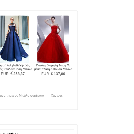
αμμή Α Αχλάδι Υψηλός
Πούλιες Χαμηλή Μέση Τα
ός Ψευδαίσθηση Μπάλα
μέσα πλάτη Αίθουσα Μπάλα
φορέματα
φορέματα
EUR
€ 258,37
EUR
€ 137,00
αγαπημένος Μπάλα φορέματα
Χάντρες
 αγαπημένος