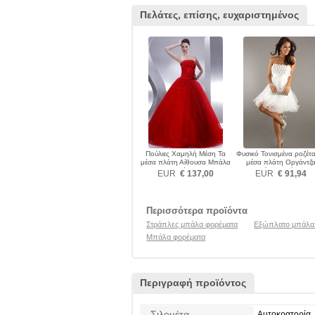
Πελάτες, επίσης, ευχαριστημένος
Πούλιες Χαμηλή Μέση Τα
Φυσικό Τονισμένα ροζέτα
μέσα πλάτη Αίθουσα Μπάλα
μέσα πλάτη Οργάντζ
φορέματα
Μπάλα φορέματα
EUR
€ 137,00
EUR
€ 91,94
Περισσότερα προϊόντα
Στράπλες μπάλα φορέματα
Εξώπλατο μπάλα
Μπάλα φορέματα
Περιγραφή προϊόντος
Σιλουέτα
Αυτοκρατορία