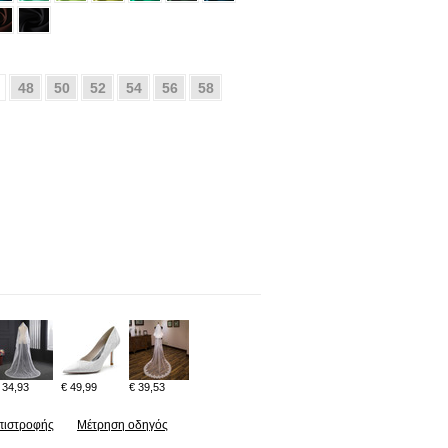
48
50
52
54
56
58
 34,93
€ 49,99
€ 39,53
πιστροφής
Μέτρηση οδηγός