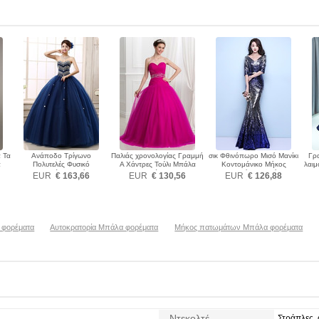
 Τα
Ανάποδο Τρίγωνο
Παλιάς χρονολογίας Γραμμή
σικ Φθινόπωρο Μισό Μανίκι
Γρ
α
Πολυτελές Φυσικό
Α Χάντρες Τούλι Μπάλα
Κοντομάνικο Μήκος
λαιμ
αγαπημένος Μπάλα
φορέματα
πατωμάτων Μπάλα
EUR
€ 163,66
EUR
€ 130,56
EUR
€ 126,88
φορέματα
φορέματα
 φορέματα
Αυτοκρατορία Μπάλα φορέματα
Μήκος πατωμάτων Μπάλα φορέματα
Ντεκολτέ
Στράπλες,