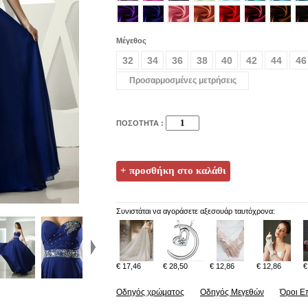
Μέγεθος
32
34
36
38
40
42
44
46
Προσαρμοσμένες μετρήσεις
ΠΟΣΟΤΗΤΑ :
Συνιστάται να αγοράσετε αξεσουάρ ταυτόχρονα:
€ 17,46
€ 28,50
€ 12,86
€ 12,86
€
Οδηγός χρώματος
Οδηγός Μεγεθών
Όροι Ε