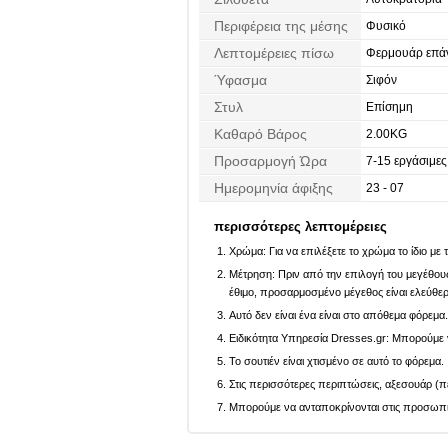
Περιφέρεια της μέσης
Φυσικό
Λεπτομέρειες πίσω
Φερμουάρ επά
Ύφασμα
Σιφόν
Στυλ
Επίσημη
Καθαρό Βάρος
2.00KG
Προσαρμογή Ώρα
7-15 εργάσιμες
Ημερομηνία άφιξης
23 - 07
περισσότερες λεπτομέρειες
Χρώμα: Για να επιλέξετε το χρώμα το ίδιο με
Μέτρηση: Πριν από την επιλογή του μεγέθους,
έθιμο, προσαρμοσμένο μέγεθος είναι ελεύθε
Αυτό δεν είναι ένα είναι στο απόθεμα φόρεμα
Ειδικότητα Υπηρεσία Dresses.gr: Μπορούμε ν
Το σουτιέν είναι χτισμένο σε αυτό το φόρεμα.
Στις περισσότερες περιπτώσεις, αξεσουάρ (πέ
Μπορούμε να ανταποκρίνονται στις προσωπικέ