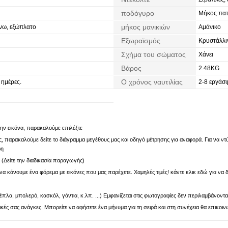
ποδόγυρο
Μήκος πα
μήκος μανικιών
νω, εξώπλατο
Αμάνικο
Εξωραϊσμός
Κρυστάλλι
Σχήμα του σώματος
Χάνει
Βάρος
2.48KG
Ο χρόνος ναυτιλίας
 ημέρες.
2-8 εργάσι
 την εικόνα, παρακαλούμε επιλέξτε
 παρακαλούμε δείτε το διάγραμμα μεγέθους μας και οδηγό μέτρησης για αναφορά. Για να ντύν
ρη
. (Δείτε την διαδικασία παραγωγής)
α κάνουμε ένα φόρεμα με εικόνες που μας παρέχετε. Χαμηλές τιμές! κάντε κλικ εδώ για να δ
πλα, μπολερό, κασκόλ, γάντια, κ.λπ. ..,) Εμφανίζεται στις φωτογραφίες δεν περιλαμβάνοντα
ς σας ανάγκες. Μπορείτε να αφήσετε ένα μήνυμα για τη σειρά και στη συνέχεια θα επικοιν