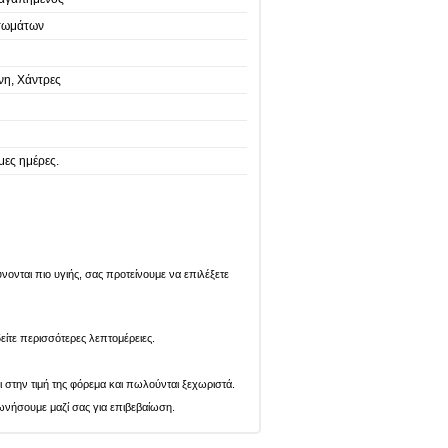
τωμάτων
νη, Χάντρες
μες ημέρες.
ονται πιο υγιής, σας προτείνουμε να επιλέξετε
είτε περισσότερες λεπτομέρειες.
ι στην τιμή της φόρεμα και πωλούνται ξεχωριστά.
ωνήσουμε μαζί σας για επιβεβαίωση.