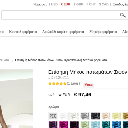
Νόμισμα :
$ USD
€ EUR
£ GBP
₣ CHF
$ CAD
|
Είσοδος &
τα
Κοκτέιλ φορέματα
Λουλούδι κορίτσι φορέματα
Μητέρα φορέματα
Αξε
ρέματα
Επίσημη Μήκος πατωμάτων Σιφόν Κρυστάλλινη Μπάλα φορέματα
Επίσημη Μήκος πατωμάτων Σιφόν
#D2120211
(1 Είδη )
€ 97,46
τιμή
EUR
Χρώμα