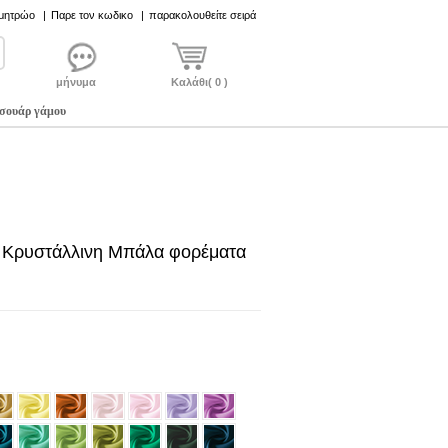
 μητρώο
|
Παρε τον κωδικο
|
παρακολουθείτε σειρά
μήνυμα
Καλάθι( 0 )
σουάρ γάμου
 Κρυστάλλινη Μπάλα φορέματα